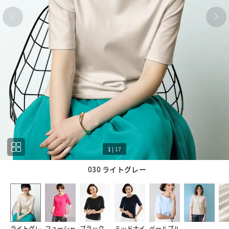
1
|
17
030 ライトグレー
1
17
ライトグレ
フューシャ
ブラック
ミッドナイ
ペールブル