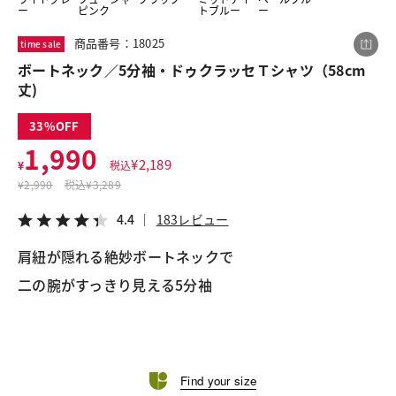
ー
ピンク
トブルー
ー
商品番号：18025
time sale
この商品をシェアする
ボートネック／5分袖・ドゥクラッセＴシャツ（58cm
丈)
ボートネック／5分袖・ドゥクラッセＴシャツ
（58cm丈)
33
¥1,990
1,990
税込¥2,189
¥
2,189
¥
税込
4.4
183レビュー
¥
2,990
税込
¥3,289
4.4
183レビュー
肩紐が隠れる絶妙ボートネックで
LINE
X
メール
Find your size