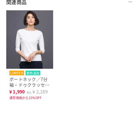
関連商品
LIMITED
新色追加
ボートネック／7分
袖・ドゥクラッセT
シャツ(58cm丈)
¥
1,990
￥2,189
税込
通常価格から33%OFF