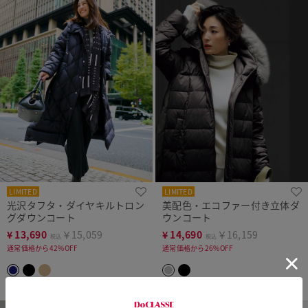
LIMITED
LIMITED
光沢タフタ・ダイヤキルトロン
美配色・エコファー付き立体ダ
グダウンコート
ウンコート
¥
13,690
￥15,059
¥
14,690
￥16,159
税込
税込
通常価格から42%OFF
通常価格から26%OFF