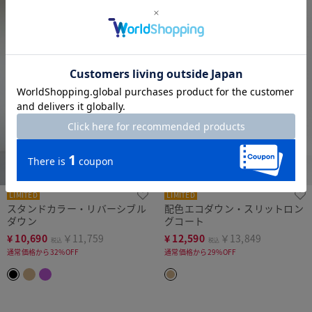
LIMITED
LIMITED
スタンドカラー・リバーシブル
配色エコダウン・スリットロン
ダウン
グコート
¥
10,690
￥11,759
¥
12,590
￥13,849
税込
税込
通常価格から32%OFF
通常価格から29%OFF