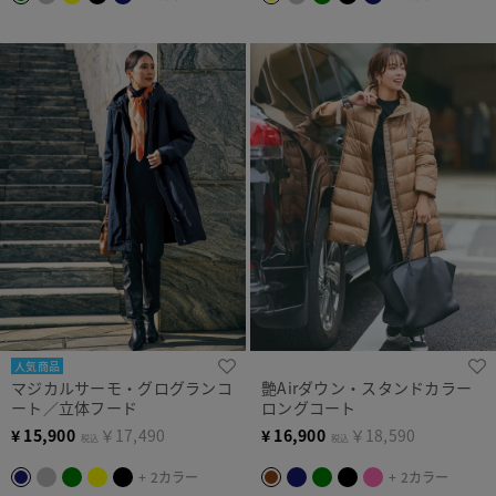
人気商品
マジカルサーモ・グログランコ
艶Airダウン・スタンドカラー
ート／立体フード
ロングコート
¥
15,900
￥17,490
¥
16,900
￥18,590
税込
税込
+ 2カラー
+ 2カラー