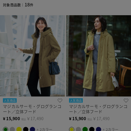
18
対象商品数：
件
人気商品
人気商品
マジカルサーモ・グログランコ
マジカルサーモ・グログランコ
ート／立体フード
ート／立体フード
¥
15,900
￥17,490
¥
15,900
￥17,490
税込
税込
+ 2カラー
+ 2カラー