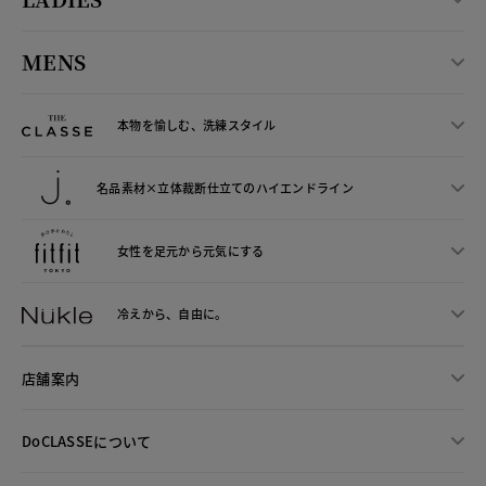
MENS
本物を愉しむ、洗練スタイル
名品素材×立体裁断仕立ての
ハイエンドライン
女性を足元から
元気にする
冷えから、
自由に。
店舗案内
DoCLASSEについて