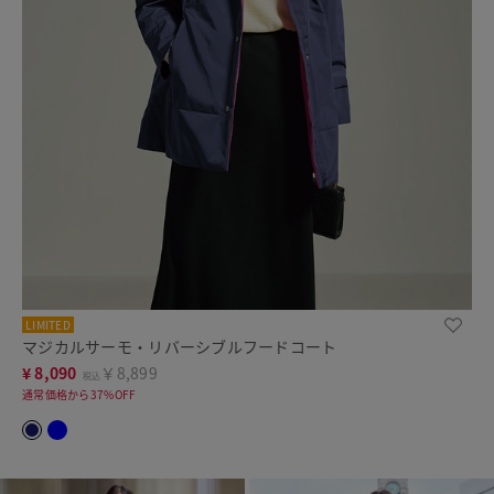
LIMITED
マジカルサーモ・リバーシブルフードコート
¥
8,090
￥8,899
税込
通常価格から37%OFF