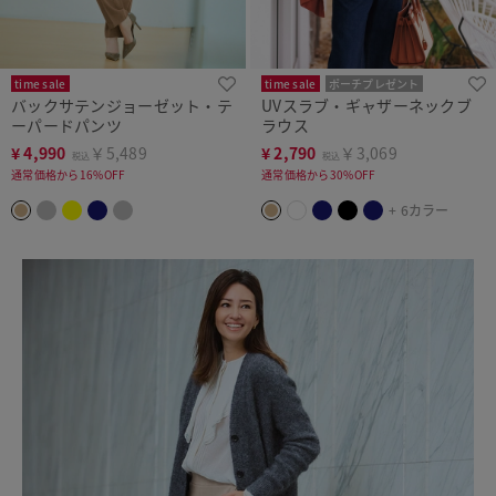
time sale
time sale
ポーチプレゼント
バックサテンジョーゼット・テ
UVスラブ・ギャザーネックブ
洗濯機可
ーパードパンツ
ラウス
¥
4,990
￥5,489
¥
2,790
￥3,069
税込
税込
通常価格から16%OFF
通常価格から30%OFF
+ 6カラー