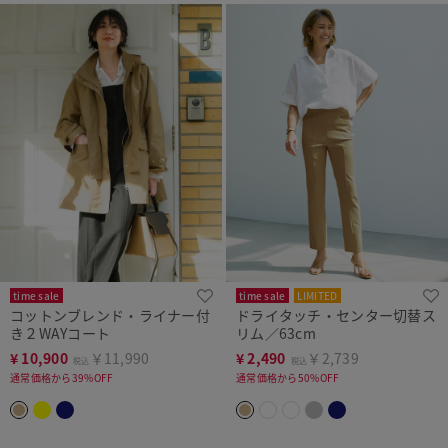
time sale
time sale
LIMITED
コットンブレンド・ライナー付
ドライタッチ・センター切替ス
き２WAYコート
リム／63cm
¥
10,900
￥11,990
¥
2,490
￥2,739
税込
税込
通常価格から39%OFF
通常価格から50%OFF