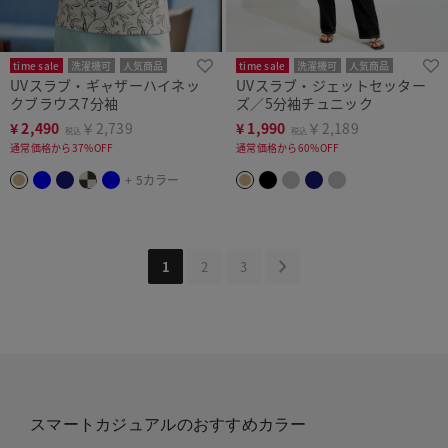
time sale
洗濯機可
人気商品
time sale
洗濯機可
人気商品
UVスラブ・ギャザーハイネッ
UVスラブ・ジェットセッター
クブラウス7分袖
ズ／5分袖チュニック
¥
2,490
￥2,739
¥
1,990
￥2,189
税込
税込
通常価格から37%OFF
通常価格から60%OFF
+ 5カラー
1
2
3
スマートカジュアルのおすすめカラー