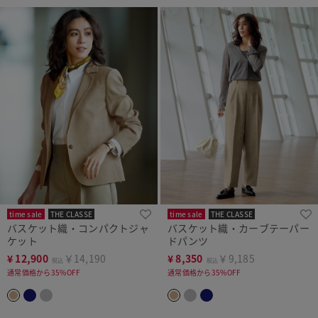
time sale
THE CLASSE
time sale
THE CLASSE
バスケット織・コンパクトジャ
バスケット織・カーブテーパー
ケット
ドパンツ
¥
12,900
￥14,190
¥
8,350
￥9,185
税込
税込
通常価格から35%OFF
通常価格から35%OFF