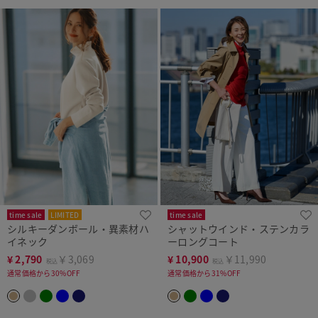
time sale
LIMITED
time sale
シルキーダンボール・異素材ハ
シャットウインド・ステンカラ
イネック
ーロングコート
¥
2,790
￥3,069
¥
10,900
￥11,990
税込
税込
通常価格から30%OFF
通常価格から31%OFF