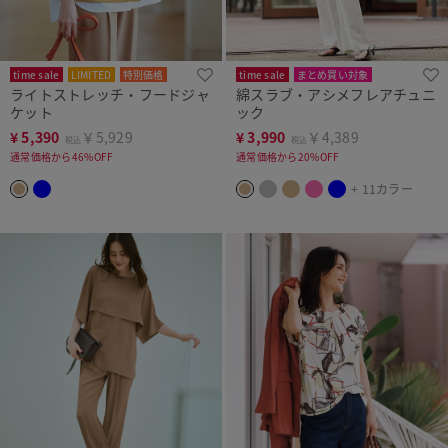
time sale
LIMITED
特別価格
time sale
まとめ買い対象
ライトストレッチ・フードジャ
綿スラブ・アシメフレアチュニ
人気商品
ケット
ック
¥
5,390
￥5,929
¥
3,990
￥4,389
税込
税込
通常価格から46%OFF
通常価格から20%OFF
+ 11カラー