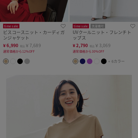
time sale
time sale
洗濯機可
ビスコースニット・カーディガ
UVクールニット・フレンチト
ンジャケット
ップス
¥
6,990
￥7,689
¥
2,790
￥3,069
税込
税込
通常価格から12%OFF
通常価格から30%OFF
+ 6カラー