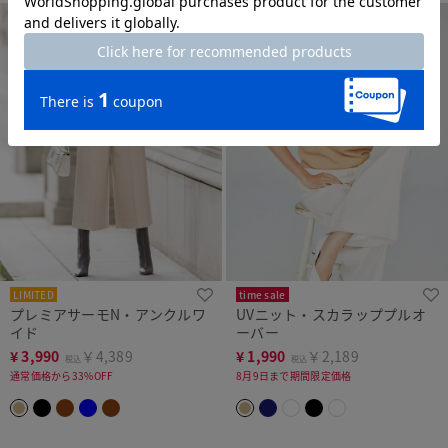
LIMITED
time sale
プレミアサーモN・アンクルワ
UVニット・スカラッププルオ
イド
ーバー
¥
3,990
￥4,389
¥
1,990
￥2,189
税込
税込
通常価格から33%OFF
8月9日まで期間限定価格