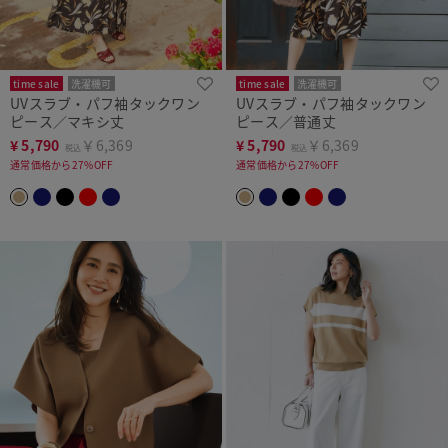
time sale
洗濯機可
time sale
洗濯機可
UVスラブ・パフ袖タックワン
UVスラブ・パフ袖タックワン
ピース／マキシ丈
ピース／普通丈
¥
5,790
￥6,369
¥
5,790
￥6,369
税込
税込
通常価格から27%OFF
通常価格から27%OFF