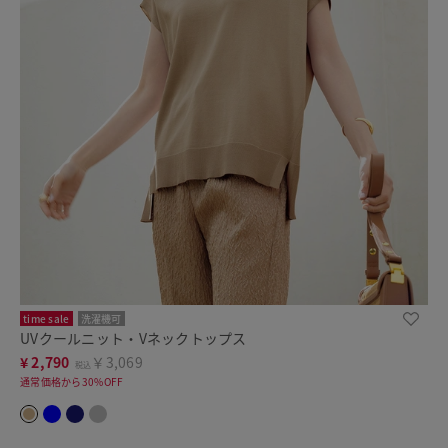
time sale
洗濯機可
UVクールニット・Vネックトップス
¥
2,790
￥3,069
税込
通常価格から30%OFF