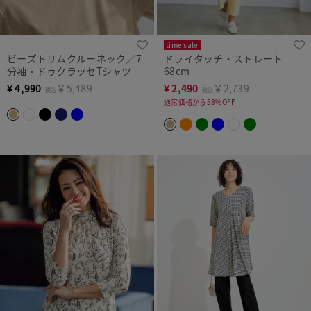
time sale
ビーズトリムクルーネック／7
ドライタッチ・ストレート
分袖・ドゥクラッセTシャツ
68cm
¥
4,990
￥5,489
¥
2,490
￥2,739
税込
税込
通常価格から58%OFF