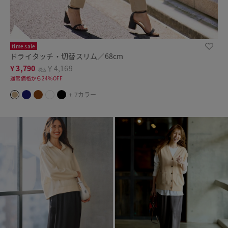
time sale
ドライタッチ・切替スリム／68cm
¥
3,790
￥4,169
税込
通常価格から24%OFF
+ 7カラー