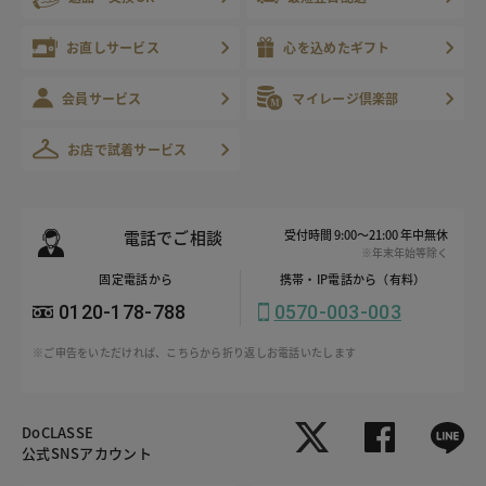
お直しサービス
心を込めたギフト
会員サービス
マイレージ倶楽部
お店で試着サービス
電話でご相談
受付時間 9:00～21:00 年中無休
※年末年始等除く
固定電話から
携帯・IP電話から（有料）
0120-178-788
0570-003-003
※ご申告をいただければ、こちらから折り返しお電話いたします
DoCLASSE
公式SNSアカウント