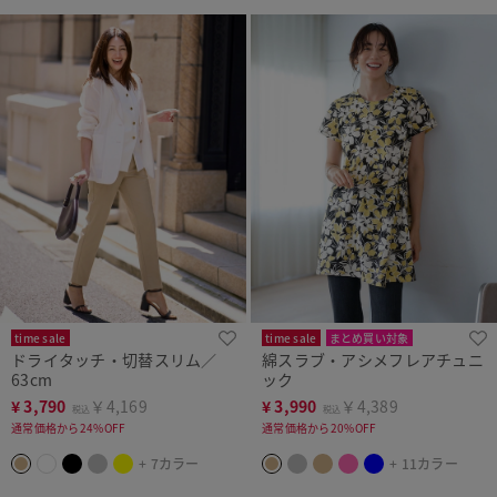
time sale
time sale
まとめ買い対象
ドライタッチ・切替スリム／
綿スラブ・アシメフレアチュニ
人気商品
63cm
ック
¥
3,790
￥4,169
¥
3,990
￥4,389
税込
税込
通常価格から24%OFF
通常価格から20%OFF
+ 7カラー
+ 11カラー