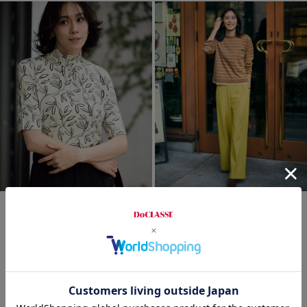
time sale
ポーチプレゼント
time sale
おすすめ！
UVスラブ・ギャザーハイネッ
ストレッチニット・リブ配色ク
新色追加
洗濯機可
クブラウスN／5分袖
ルーネック
¥
2,990
￥3,289
¥
2,990
￥3,289
税込
税込
通常価格から25%OFF
通常価格から25%OFF
+ 8カラー
+ 3カラー