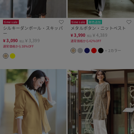
time sale
time sale
新色追加
シルキーダンボール・スキッパ
メタルボタン・ニットベスト
ー
¥
3,990
￥4,389
税込
¥
3,090
￥3,399
通常価格から42%OFF
税込
通常価格から38%OFF
+ 2カラー