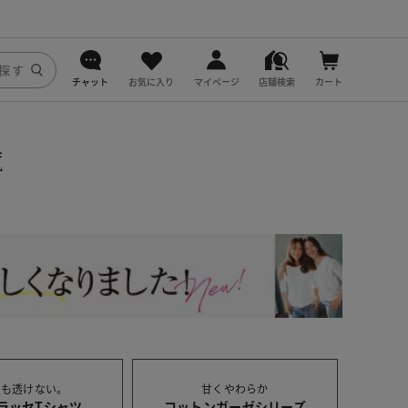
チャット
お気に入り
マイページ
店舗検索
カート
DoCLASSE
覧
j.
fitfit
でも透けない。
甘くやわらか
ラッセTシャツ
コットンガーゼシリーズ