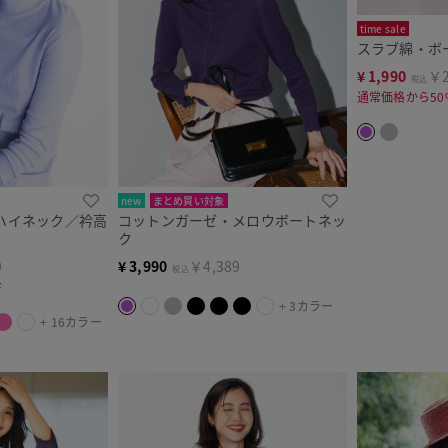
time sale
スラブ綿・ボ
¥
1,990
￥2
税込
通常価格から50
new
まとめ買い対象
ハイネック／衿高
コットンガーゼ・メロウボートネッ
ク
9
¥
3,990
￥4,389
税込
F
+ 3カラー
+ 16カラー