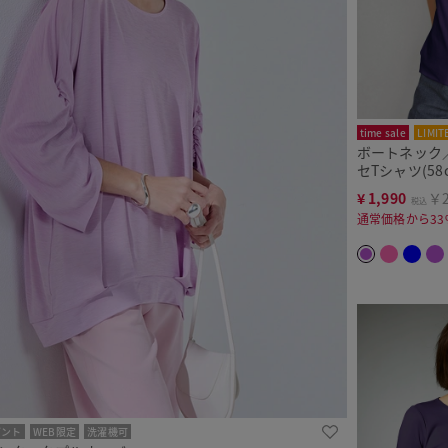
time sale
LIMIT
ボートネック
セTシャツ(58
¥
1,990
￥2
税込
通常価格から33
ゼント
WEB限定
洗濯機可