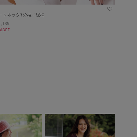
ートネック7分袖／総柄
,189
%OFF