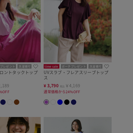
プレゼント
洗濯機可
time sale
ポーチプレゼント
洗濯機可
フロントタックトップ
UVスラブ・フレアスリーブトップ
ス
,189
¥
3,790
￥4,169
税込
%OFF
通常価格から24%OFF