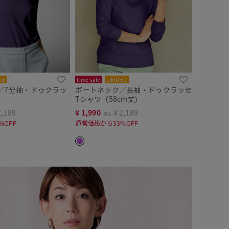
ED
time sale
LIMITED
／7分袖・ドゥクラッ
ボートネック／長袖・ドゥクラッセ
Tシャツ（58cm丈)
,189
¥
1,990
￥2,189
税込
%OFF
通常価格から33%OFF