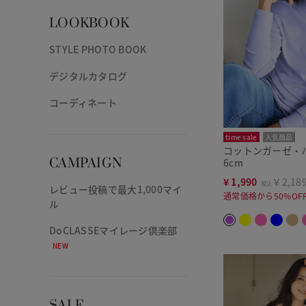
LOOKBOOK
STYLE PHOTO BOOK
デジタルカタログ
コーディネート
time sale
人気商品
コットンガーゼ・
CAMPAIGN
6cm
¥
1,990
￥2,18
税込
レビュー投稿で最大1,000マイ
通常価格から50%OF
ル
DoCLASSEマイレージ倶楽部
NEW
SALE