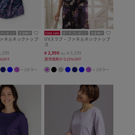
プレゼント
洗濯機可
time sale
ポーチプレゼント
洗濯機可
ファネルネックトップ
UVスラブ・ファネルネックトップ
ス
,289
¥
2,990
￥3,289
税込
%OFF
通常価格から25%OFF
+ 2カラー
+ 2カラー