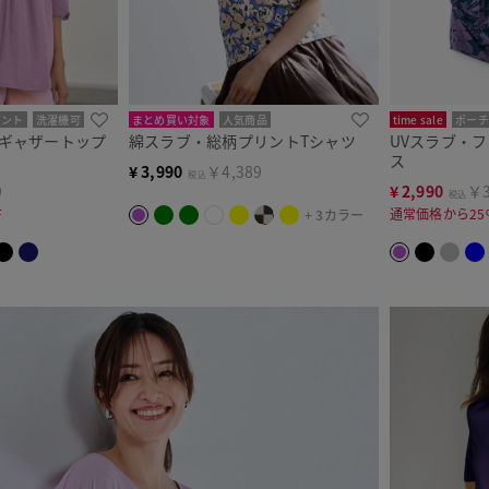
ゼント
洗濯機可
まとめ買い対象
人気商品
time sale
ポーチ
袖ギャザートップ
綿スラブ・総柄プリントTシャツ
UVスラブ・
ス
¥
3,990
￥4,389
税込
9
¥
2,990
￥3
税込
F
通常価格から25
+ 3カラー