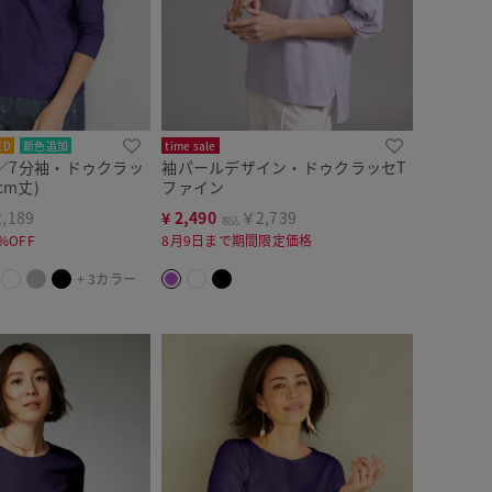
ED
新色追加
time sale
／7分袖・ドゥクラッ
袖パールデザイン・ドゥクラッセT
cm丈)
ファイン
,189
¥
2,490
￥2,739
税込
%OFF
8月9日まで期間限定価格
+ 3カラー