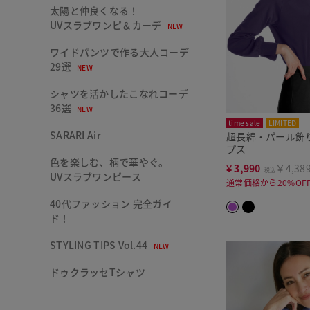
太陽と仲良くなる！
UVスラブワンピ＆カーデ
NEW
ワイドパンツで作る大人コーデ
29選
NEW
シャツを活かしたこなれコーデ
36選
NEW
time sale
LIMITED
SARARI Air
超長綿・パール飾
プス
色を楽しむ、柄で華やぐ。
¥
3,990
￥4,38
税込
UVスラブワンピース
通常価格から20%OF
40代ファッション 完全ガイ
ド！
STYLING TIPS Vol.44
NEW
ドゥクラッセTシャツ