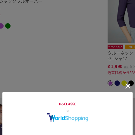
マンタックプルオーバー
9
F
time sale
LIMIT
クルーネック
セTシャツ
¥
1,990
￥2
税込
通常価格から33