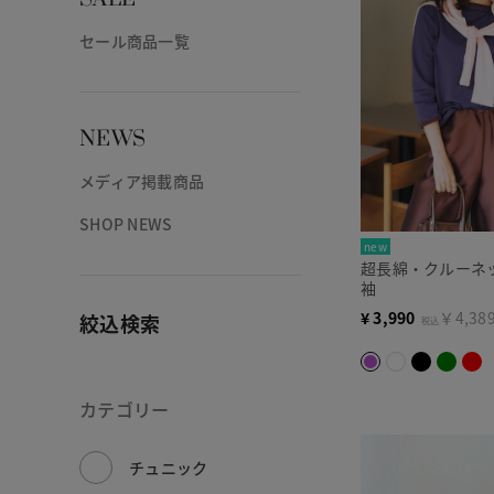
セール商品一覧
NEWS
メディア掲載商品
SHOP NEWS
new
超長綿・クルーネ
袖
¥
3,990
￥4,38
絞込検索
税込
カテゴリー
チュニック