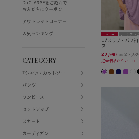
DoCLASSEをご紹介で
お友だちにクーポン
アウトレットコーナー
人気ランキング
time sale
ポーチプレ
UVスラブ・パフ
ス
¥
2,990
￥3,28
税込
CATEGORY
通常価格から25%OF
Tシャツ・カットソー
パンツ
ワンピース
セットアップ
スカート
カーディガン