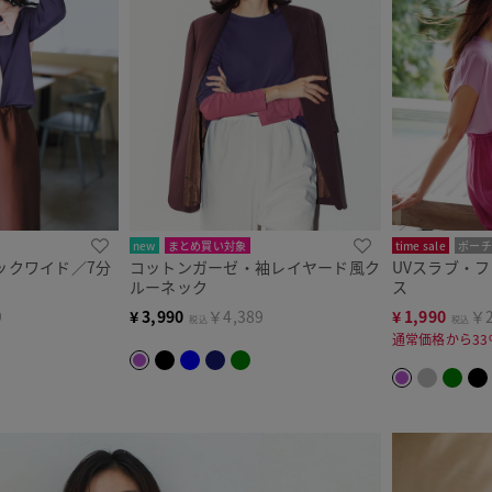
new
まとめ買い対象
time sale
ポーチ
ックワイド／7分
コットンガーゼ・袖レイヤード風ク
UVスラブ・
ルーネック
ス
9
¥
3,990
￥4,389
¥
1,990
￥2
税込
税込
通常価格から33