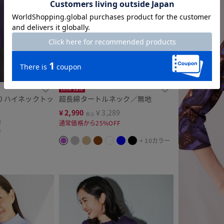
time sale
りハイネックトッ
超長綿タートルネック／無地
¥
2,990
￥3,289
税込
9
通常価格から25%OFF
F
+ 10カラー