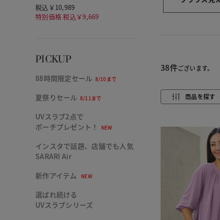
税込￥10,989
特別価格 税込￥9,669
PICKUP
38件
ございます。
88時間限定セール
8/10まで
商品を探す
夏祭りセール
8/11まで
UVスラブ2点で
ポーチプレゼント！
NEW
インスタで話題、店舗でも人気
SARARI Air
新作アイテム
NEW
選ばれ続ける
UVスラブシリーズ