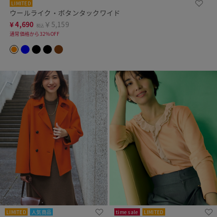
LIMITED
ウールライク・ボタンタックワイド
¥
4,690
￥5,159
税込
通常価格から32%OFF
LIMITED
人気商品
time sale
LIMITED