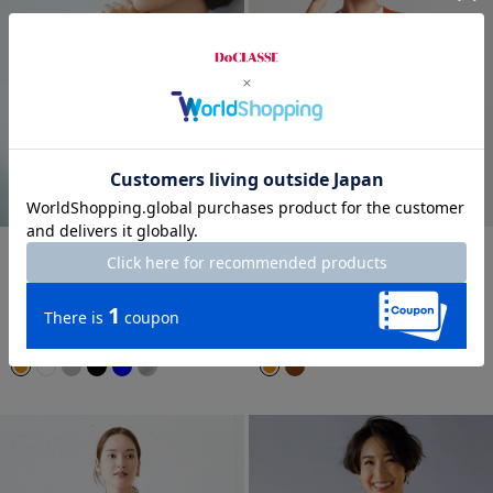
LIMITED
THE CLASSE
シルクフィール・レイヤード風
カリアッジ・ハイゲージカーデ
ハイネック
ィガン
¥
2,990
￥3,289
¥
5,990
￥6,589
税込
税込
通常価格から40%OFF
通常価格から69%OFF