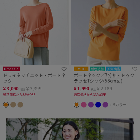
time sale
LIMITED
新色追加
人気商品
ドライタッチニット・ボートネ
ボートネック／7分袖・ドゥク
ック
ラッセTシャツ(58cm丈)
¥
3,090
￥3,399
¥
1,990
￥2,189
税込
税込
通常価格から38%OFF
通常価格から33%OFF
+ 5カラー