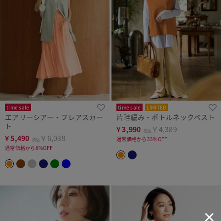
time sale
time sale
LIMITED
エアリーシアー・フレアスカー
片畦編み・ボトルネックベスト
ト
¥
3,990
￥4,389
税込
¥
5,490
￥6,039
通常価格から33%OFF
税込
通常価格から8%OFF