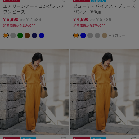
エアリーシアー・ロングフレア
ビューティバイアス・ブリーズ
ワンピース
パンツ／66㎝
¥
6,990
￥7,689
¥
4,990
￥5,489
税込
税込
通常価格から12%OFF
通常価格から37%OFF
+ 7カラー