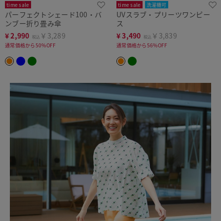
time sale
time sale
洗濯機可
パーフェクトシェード100・バ
UVスラブ・プリーツワンピー
ンブー折り畳み傘
ス
¥
2,990
￥3,289
¥
3,490
￥3,839
税込
税込
通常価格から50%OFF
通常価格から56%OFF