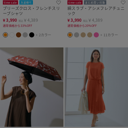
time sale
洗濯機可
time sale
まとめ買い対象
ブリーズクロス・フレンチスリ
綿スラブ・アシメフレアチュニ
人気商品
ーブシャツ
ック
¥
3,990
￥4,389
¥
3,990
￥4,389
税込
税込
通常価格から33%OFF
通常価格から20%OFF
+ 2カラー
+ 11カラー