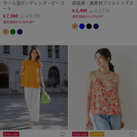
ウール混ボンディング・ピーコ
超長綿・異素材フリルトップス
ート
¥
2,490
￥2,739
税込
¥
7,990
￥8,789
通常価格から37%OFF
税込
通常価格から46%OFF
time sale
time sale
LIMITED