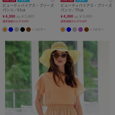
time sale
洗濯機可
time sale
洗濯機可
ビューティバイアス・ブリーズ
ビューティバイアス・ブリーズ
パンツ／63㎝
パンツ／70㎝
¥
4,990
￥5,489
¥
4,990
￥5,489
税込
税込
通常価格から37%OFF
通常価格から37%OFF
+ 7カラー
+ 7カラー