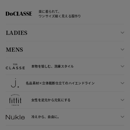
楽に着られて、
ワンサイズ細く見える服作り
LADIES
MENS
本物を愉しむ、洗練スタイル
名品素材×立体裁断仕立ての
ハイエンドライン
女性を足元から
元気にする
冷えから、
自由に。