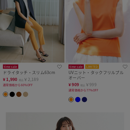
time sale
time sale
LIMITED
ドライタッチ・スリム63cm
UVニット・タックフリルプル
オーバー
¥
1,990
￥2,189
税込
¥
909
￥999
通常価格から60%OFF
税込
通常価格から77%OFF