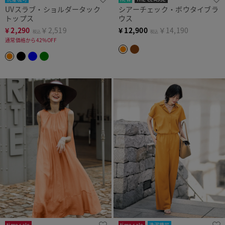
UVスラブ・ショルダータック
シアーチェック・ボウタイブラ
トップス
ウス
¥
2,290
￥2,519
¥
12,900
￥14,190
税込
税込
通常価格から42%OFF
time sale
time sale
洗濯機可