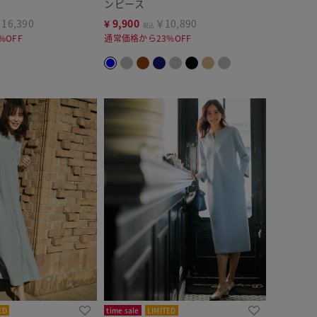
ンピース
16,390
¥
9,900
￥10,890
税込
%OFF
通常価格から23%OFF
ED
time sale
LIMITED