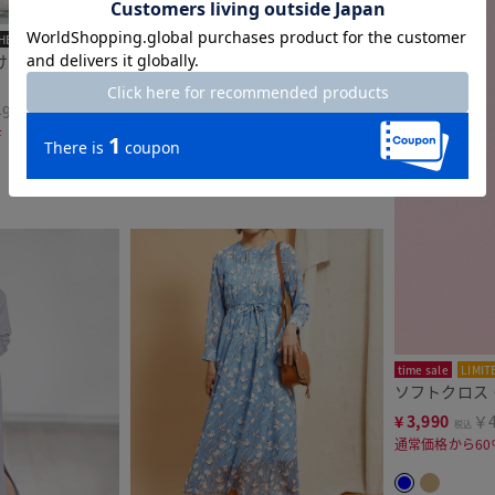
HE CLASSE
time sale
LIMITED
け衿２WAYワンピ
タイプライター・ロングシャツワン
ピース
490
¥
5,990
￥6,589
税込
F
通常価格から25%OFF
time sale
LIMIT
ソフトクロス
¥
3,990
￥4
税込
通常価格から60