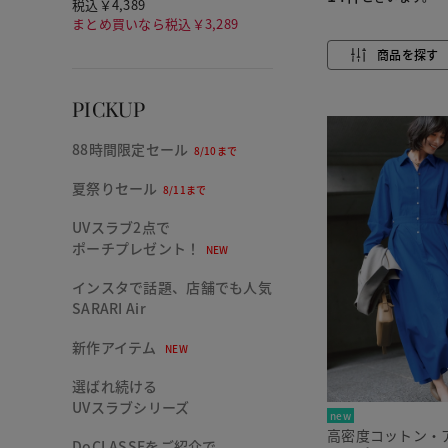
税込￥4,389
まとめ買いなら税込￥3,289
商品を探す
PICKUP
88時間限定セール
8/10まで
夏祭りセール
8/11まで
UVスラブ2点で
ポーチプレゼント！
NEW
インスタで話題、店舗でも人気
SARARI Air
新作アイテム
NEW
選ばれ続ける
UVスラブシリーズ
new
高密度コットン・
DoCLASSEをご紹介で