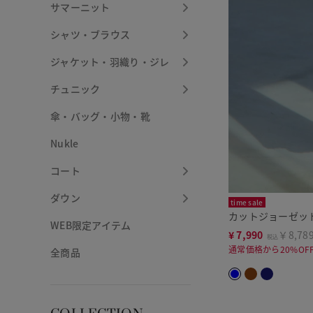
サマーニット
シャツ・ブラウス
ジャケット・羽織り・ジレ
チュニック
傘・バッグ・小物・靴
Nukle
コート
ダウン
time sale
カットジョーゼッ
WEB限定アイテム
¥
7,990
￥8,78
税込
通常価格から20%OF
全商品