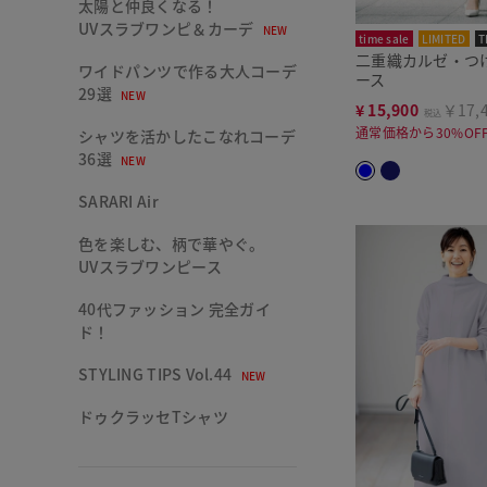
太陽と仲良くなる！
UVスラブワンピ＆カーデ
NEW
time sale
LIMITED
T
二重織カルゼ・つ
ワイドパンツで作る大人コーデ
ース
29選
NEW
¥
15,900
￥17,
税込
通常価格から30%OF
シャツを活かしたこなれコーデ
36選
NEW
SARARI Air
色を楽しむ、柄で華やぐ。
UVスラブワンピース
40代ファッション 完全ガイ
ド！
STYLING TIPS Vol.44
NEW
ドゥクラッセTシャツ