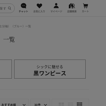
チャット
お気に入り
マイページ
店舗検索
カート
DoCLASSE
・七分袖）（ブルー）一覧
j.
）一覧
fitfit
シックに魅せる
黒ワンピース
おすすめ順
30件