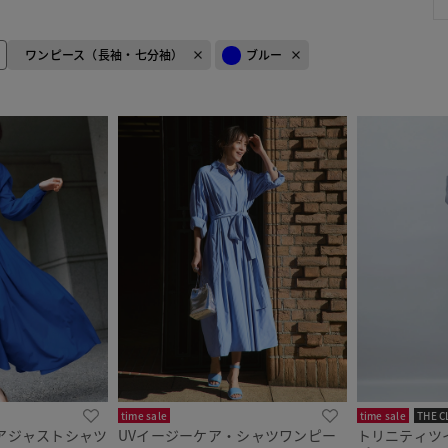
ワンピース（長袖・七分袖）
ブルー
time sale
time sale
THE C
アジャストシャツ
UVイージーケア・シャツワンピー
トリニティツ