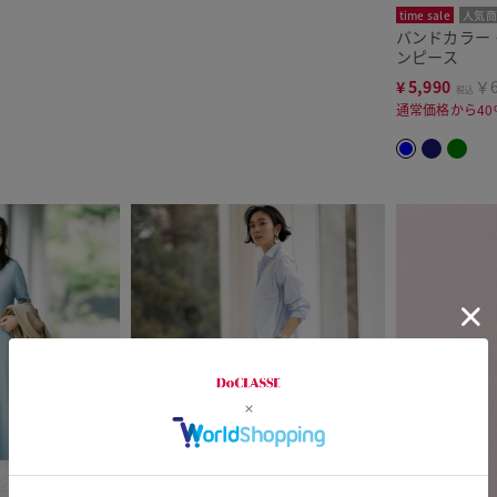
time sale
人気商
バンドカラー
ンピース
¥
5,990
￥6
税込
通常価格から40