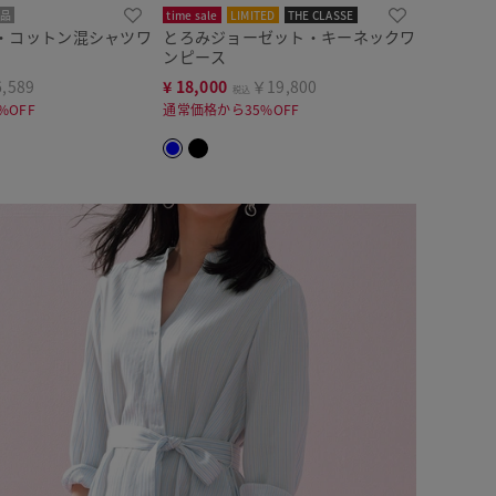
品
time sale
LIMITED
THE CLASSE
・コットン混シャツワ
とろみジョーゼット・キーネックワ
ンピース
,589
¥
18,000
￥19,800
税込
%OFF
通常価格から35%OFF