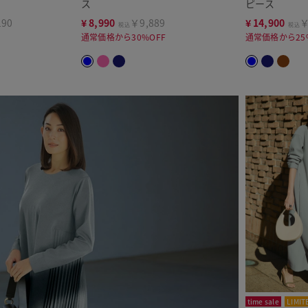
ス
ピース
190
¥
8,990
￥9,889
¥
14,900
￥
税込
税込
通常価格から30%OFF
通常価格から25
time sale
LIMIT