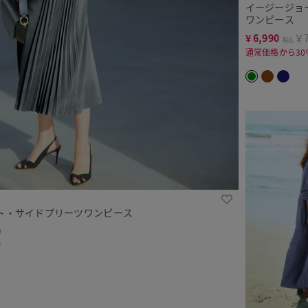
イージージョ
ワンピース
¥
6,990
￥7
税込
通常価格から30
ト・サイドプリーツワンピース
9
F