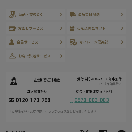
返品・交換OK
最短翌日配送
お直しサービス
心を込めたギフト
会員サービス
マイレージ倶楽部
お店で試着サービス
電話でご相談
受付時間 9:00～21:00 年中無休
※年末年始等除く
固定電話から
携帯・IP電話から（有料）
0120-178-788
0570-003-003
※ご申告をいただければ、こちらから折り返しお電話いたします