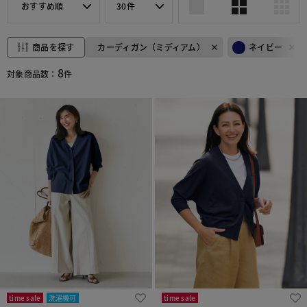
おすすめ順
30件
商品を探す
カーディガン（ミディアム）
ネイビー
8
対象商品数：
件
time sale
洗濯機可
time sale