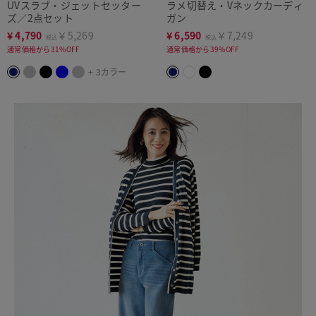
UVスラブ・ジェットセッター
ラメ切替え・Vネックカーディ
洗濯機可
ズ／2点セット
ガン
¥
4,790
￥5,269
¥
6,590
￥7,249
税込
税込
通常価格から31%OFF
通常価格から39%OFF
+ 3カラー