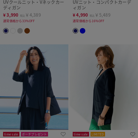
UVクールニット・Vネックカー
UVニット・コンパクトカーデ
ディガン
ィガン
¥
3,990
￥4,389
¥
4,990
￥5,489
税込
税込
通常価格から33%OFF
通常価格から16%OFF
time sale
ポーチプレゼント
time sale
LIMITED