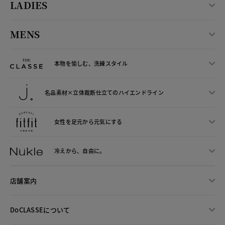
LADIES
MENS
本物を愉しむ、洗練スタイル
名品素材×立体裁断仕立ての
ハイエンドライン
女性を足元から
元気にする
冷えから、
自由に。
店舗案内
DoCLASSEについて