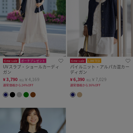
time sale
ポーチプレゼント
time sale
LIMITED
UVスラブ・ショールカーディ
パイルニット・アルパカ混カー
洗濯機可
ガン
ディガン
¥
3,790
￥4,169
¥
6,390
￥7,029
税込
税込
通常価格から24%OFF
通常価格から36%OFF