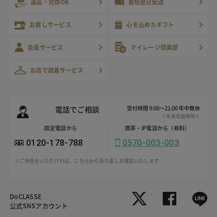
返品・交換OK
最短翌日配送
お直しサービス
心を込めたギフト
会員サービス
マイレージ倶楽部
お店で試着サービス
電話でご相談
受付時間 9:00～21:00 年中無休
※年末年始等除く
固定電話から
携帯・IP電話から（有料）
0120-178-788
0570-003-003
※ご申告をいただければ、こちらから折り返しお電話いたします
DoCLASSE
公式SNSアカウント