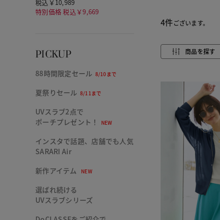
税込￥10,989
特別価格 税込￥9,669
4件
ございます。
商品を探す
PICKUP
88時間限定セール
8/10まで
夏祭りセール
8/11まで
UVスラブ2点で
ポーチプレゼント！
NEW
インスタで話題、店舗でも人気
SARARI Air
新作アイテム
NEW
選ばれ続ける
UVスラブシリーズ
DoCLASSEをご紹介で