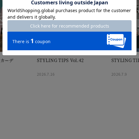
＆カーデ
STYLING TIPS Vol.42
STYLING TIP
2026.7.16
2026.7.9