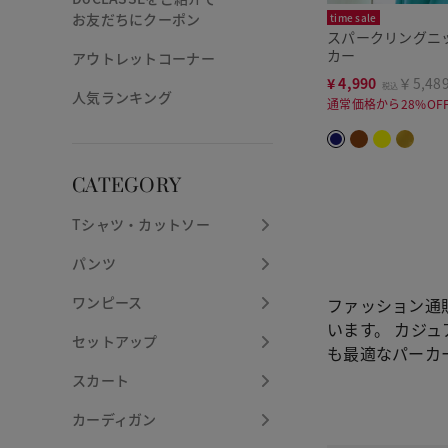
お友だちにクーポン
time sale
スパークリングニ
カー
アウトレットコーナー
¥
4,990
￥5,48
税込
人気ランキング
通常価格から28%OF
CATEGORY
Tシャツ・カットソー
パンツ
ワンピース
ファッション通販
います。 カジ
セットアップ
も最適なパーカ
スカート
カーディガン