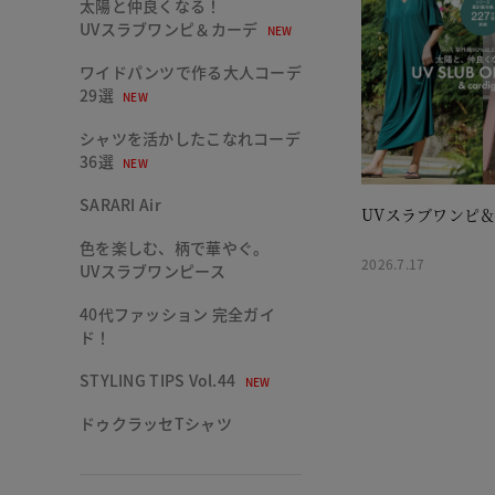
太陽と仲良くなる！
UVスラブワンピ＆カーデ
NEW
ワイドパンツで作る大人コーデ
29選
NEW
シャツを活かしたこなれコーデ
36選
NEW
SARARI Air
UVスラブワンピ
色を楽しむ、柄で華やぐ。
2026.7.17
UVスラブワンピース
40代ファッション 完全ガイ
ド！
STYLING TIPS Vol.44
NEW
ドゥクラッセTシャツ