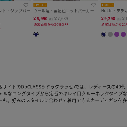
LIMITED
LIMITED
ット・ジップパー
ウール混・裏配色ニットパーカー
Nukle・テ
¥
6,990
￥7,689
¥
9,290
￥1
税込
税込
9
通常価格から30%OFF
通常価格から21
F
サイトのDoCLASSE(ドゥクラッセ)では、レディースの4
ュアルなロングタイプから定番のキレイ目クルーネックタイプ
ーも。好みのスタイルに合わせて着用できるカーディガンを多