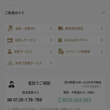
ご利用ガイド
返品・交換OK
最短翌日配送
お直しサービス
心を込めたギフト
会員サービス
マイレージ倶楽部
お店で試着サービス
電話でご相談
受付時間 9:00～21:00 年中無休
※年末年始等除く
固定電話から
携帯・IP電話から（有料）
0120-178-788
0570-003-003
※ご申告をいただければ、こちらから折り返しお電話いたします