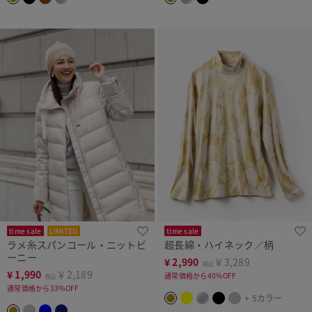
time sale
LIMITED
time sale
ラメ糸スパンコール・ニットビ
超長綿・ハイネック／柄
ーニー
¥
2,990
￥3,289
税込
¥
1,990
￥2,189
通常価格から40%OFF
税込
通常価格から33%OFF
+ 5カラー