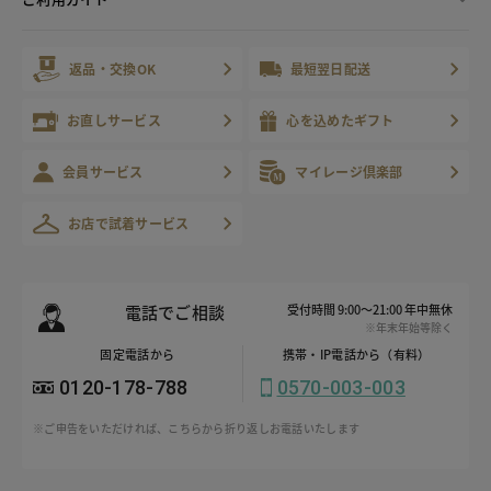
返品・交換OK
最短翌日配送
お直しサービス
心を込めたギフト
会員サービス
マイレージ倶楽部
お店で試着サービス
電話でご相談
受付時間 9:00～21:00 年中無休
※年末年始等除く
固定電話から
携帯・IP電話から（有料）
0120-178-788
0570-003-003
※ご申告をいただければ、こちらから折り返しお電話いたします