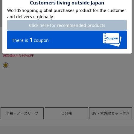
time sale
イタリア糸・シャイニーニット
チュニック
¥
3,990
￥4,389
税込
通常価格から60%OFF
半袖・ノースリーブ
七分袖
UV・紫外線カット付き