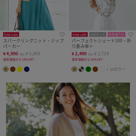
time sale
time sale
#UVカット
色別値下げ
スパークリングニット・ジップ
パーフェクトシェード100・折
パーカー
り畳み傘＋
¥
4,990
￥5,489
¥
2,490
￥2,739
税込
税込
通常価格から28%OFF
通常価格から16%OFF
+ 13カラー