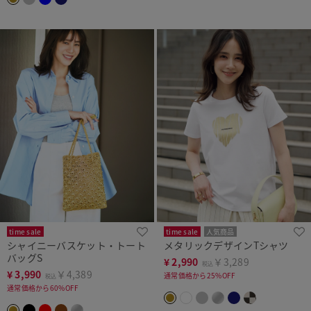
time sale
time sale
人気商品
シャイニーバスケット・トート
メタリックデザインTシャツ
バッグS
¥
2,990
￥3,289
税込
¥
3,990
￥4,389
通常価格から25%OFF
税込
通常価格から60%OFF