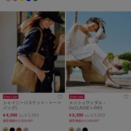
time sale
time sale
シャイニーバスケット・トート
メッシュサンダル・
バッグL
DoCLASSE×fitfit
¥
4,990
￥5,489
¥
8,990
￥9,889
税込
税込
通常価格から50%OFF
通常価格から10%OFF