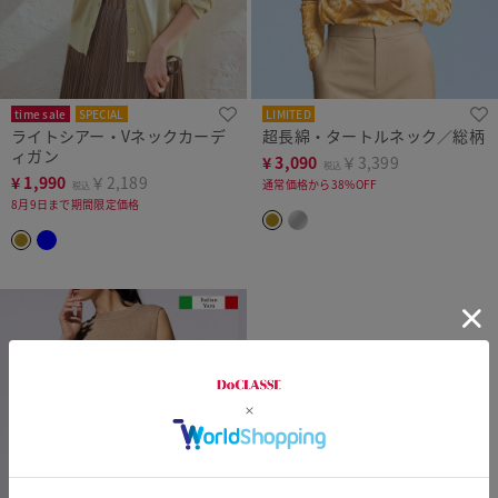
time sale
SPECIAL
LIMITED
ライトシアー・Vネックカーデ
超長綿・タートルネック／総柄
ィガン
¥
3,090
￥3,399
税込
¥
1,990
￥2,189
通常価格から38%OFF
税込
8月9日まで期間限定価格