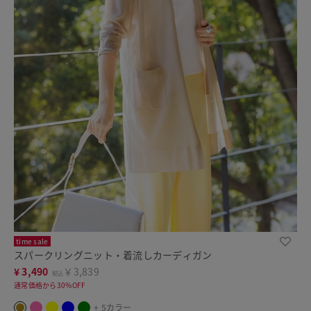
time sale
スパークリングニット・着流しカーディガン
¥
3,490
￥3,839
税込
通常価格から30%OFF
+ 5カラー