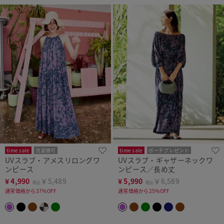
time sale
洗濯機可
time sale
ポーチプレゼント
UVスラブ・アメスリロングワ
UVスラブ・ギャザーネックワ
洗濯機可
ンピース
ンピース／長め丈
¥
4,990
￥5,489
¥
5,990
￥6,589
税込
税込
通常価格から37%OFF
通常価格から25%OFF