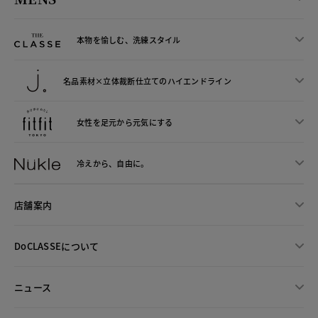
本物を愉しむ、洗練スタイル
名品素材×立体裁断仕立ての
ハイエンドライン
女性を足元から
元気にする
冷えから、
自由に。
店舗案内
DoCLASSEについて
ニュース