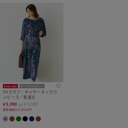
time sale
ポーチプレゼント
UVスラブ・ギャザーネックワ
洗濯機可
ンピース／普通丈
¥
5,990
￥6,589
税込
通常価格から25%OFF