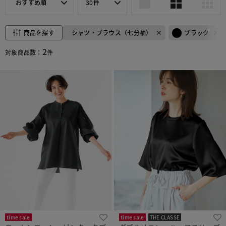
おすすめ順
30件
商品を探す
シャツ・ブラウス（七分袖）
ブラック
2
対象商品数：
件
time sale
time sale
THE CLASSE