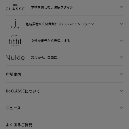
本物を愉しむ、洗練スタイル
名品素材×立体裁断仕立ての
ハイエンドライン
女性を足元から
元気にする
冷えから、
自由に。
店舗案内
DoCLASSEについて
ニュース
よくあるご質問