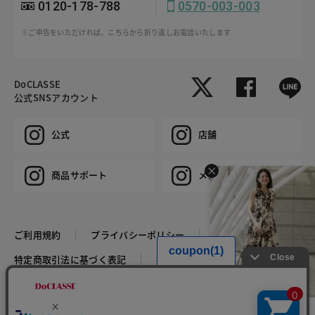
0120-178-788
0570-003-003
※ご申告をいただければ、こちらから折り返しお電話いたします
DoCLASSE
公式SNSアカウント
公式
店舗
商品サポート
メンズ
ご利用規約
プライバシーポリシー
特定商取引法に基づく表記
推奨環境
企業情報
COPYRIGHT © DoCLASSE ALL RIGHTS RESERVED.
HIT ITEM - DRESS