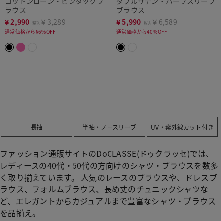
コットンローン・ピンタックブ
ダブルサテン・ハーフスリーブ
ラウス
ブラウス
¥
2,990
￥3,289
¥
5,990
￥6,589
税込
税込
通常価格から66%OFF
通常価格から40%OFF
長袖
半袖・ノースリーブ
UV・紫外線カット付き
ファッション通販サイトのDoCLASSE(ドゥクラッセ)では、
レディースの40代・50代の方向けのシャツ・ブラウスを数多
く取り揃えています。 人気のレースのブラウスや、ドレスブ
ラウス、フォルムブラウス、長め丈のチュニックシャツな
ど、エレガントからカジュアルまで豊富なシャツ・ブラウス
を品揃え。