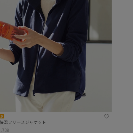
ED
超快温フリースジャケット
,789