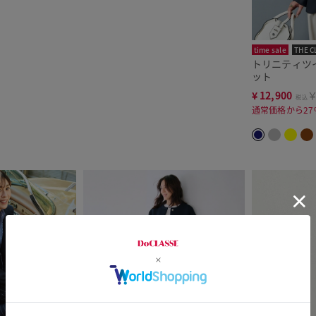
time sale
THE C
トリニティツ
ット
¥
12,900
￥
税込
通常価格から27