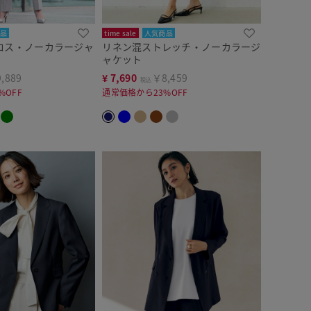
品
time sale
人気商品
ロス・ノーカラージャ
リネン混ストレッチ・ノーカラージ
ャケット
,889
¥
7,690
￥8,459
税込
%OFF
通常価格から23%OFF