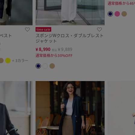
通常価格から46
time sale
温ベスト
スポンジWクロス・ダブルブレスト
ジャケット
9
¥
8,990
￥9,889
F
税込
通常価格から30%OFF
+ 3カラー