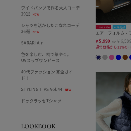
ワイドパンツで作る大人コーデ
29選
NEW
シャツを活かしたこなれコーデ
time sale
人気商品
36選
NEW
エアーフォルム・
¥
5,990
￥6,58
SARARI Air
税込
通常価格から33%OF
色を楽しむ、柄で華やぐ。
UVスラブワンピース
40代ファッション 完全ガイ
ド！
STYLING TIPS Vol.44
NEW
ドゥクラッセTシャツ
LOOKBOOK