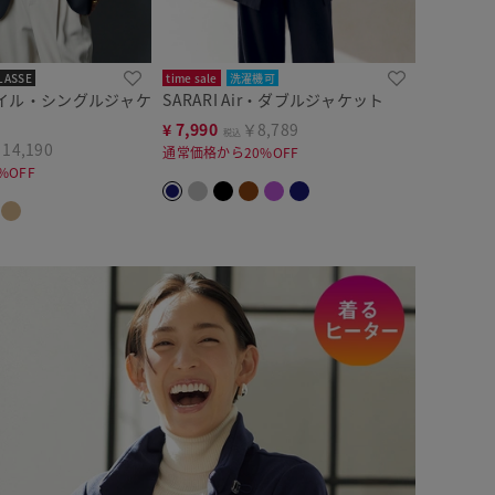
LASSE
time sale
洗濯機可
イル・シングルジャケ
SARARI Air・ダブルジャケット
¥
7,990
￥8,789
税込
14,190
通常価格から20%OFF
%OFF