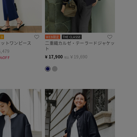
ED
WEB限定
THE CLASSE
セットワンピース
二重織カルゼ・テーラードジャケッ
ト
,479
¥
17,900
￥19,690
%OFF
税込