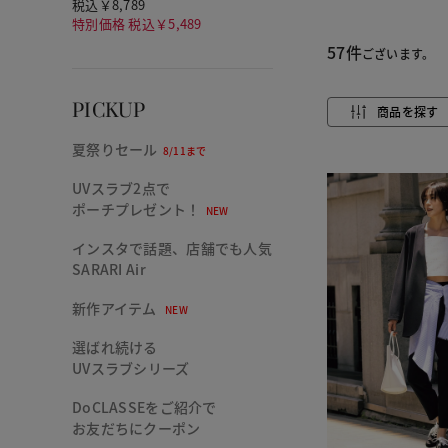
税込￥8,789
特別価格 税込￥5,489
57件
ございます。
PICKUP
商品を探す
夏祭りセール
8/11まで
UVスラブ2点で
ポーチプレゼント！
NEW
インスタで話題、店舗でも人気
SARARI Air
新作アイテム
NEW
選ばれ続ける
UVスラブシリーズ
DoCLASSEをご紹介で
お友だちにクーポン