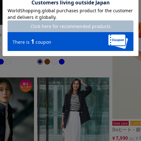
time sale
LIMITED
フードジャケット
エアーフォルム・Cカラーブルゾン
9
¥
4,990
￥5,489
税込
F
通常価格から44%OFF
time sale
LIMIT
Doヒート・
¥
7,990
￥8
税込