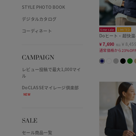
STYLE PHOTO BOOK
デジタルカタログ
time sale
LIMITED
コーディネート
Doヒート・超快
¥
7,690
￥8,45
税込
通常価格から23%OF
CAMPAIGN
レビュー投稿で最大1,000マイ
ル
DoCLASSEマイレージ倶楽部
NEW
SALE
セール商品一覧