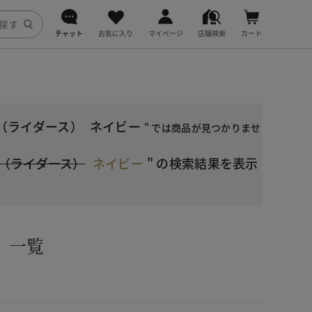
チャット
お気に入り
マイページ
店舗検索
カート
DoCLASSE
j.
（ライダース）
ネイビー
" では商品が見つかりませ
fitfit
（ライダース）
ネイビー
"
の検索結果を表示
）一覧