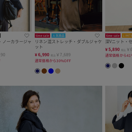
time sale
人気商品
time sale
LIMIT
・ノーカラージャ
リネン混ストレッチ・ダブルジャケ
深Vニット・
ット
¥
5,890
￥6
税込
190
¥
6,990
￥7,689
通常価格から41
税込
F
通常価格から30%OFF