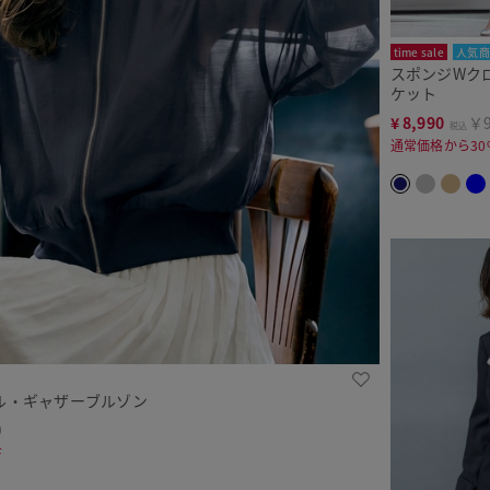
time sale
人気商
スポンジWク
ケット
¥
8,990
￥9
税込
通常価格から30
ル・ギャザーブルゾン
9
F