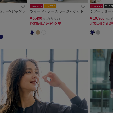
time sale
LIMITED
time sale
THE C
ノーカラーVジャケッ
ツイード・ノーカラージャケット
シアーラミー
¥
5,490
￥6,039
¥
10,900
￥
税込
税込
9
通常価格から49%OFF
通常価格から15
F