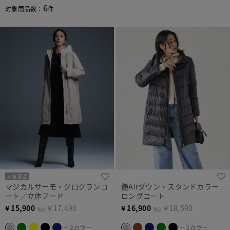
6
対象商品数：
件
人気商品
マジカルサーモ・グログランコ
艶Airダウン・スタンドカラー
ート／立体フード
ロングコート
¥
15,900
￥17,490
¥
16,900
￥18,590
税込
税込
+ 2カラー
+ 2カラー