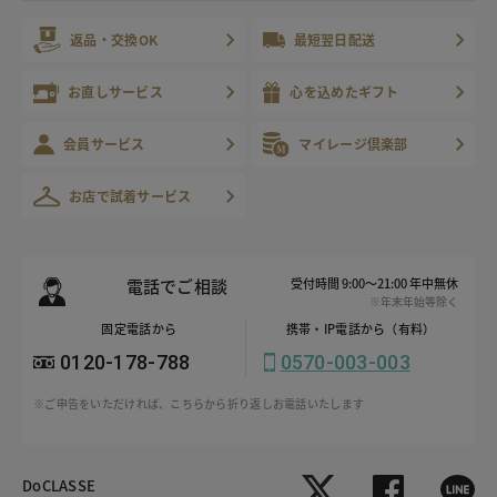
返品・交換OK
最短翌日配送
お直しサービス
心を込めたギフト
会員サービス
マイレージ倶楽部
お店で試着サービス
電話でご相談
受付時間 9:00～21:00 年中無休
※年末年始等除く
固定電話から
携帯・IP電話から（有料）
0120-178-788
0570-003-003
※ご申告をいただければ、こちらから折り返しお電話いたします
DoCLASSE