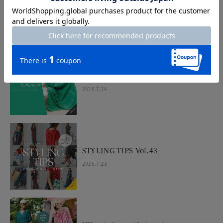
ー
2026.7.30
Dramatic Summer
2026.7.24
STYLING TIPS Vol.43
2026.7.23