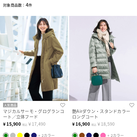
4
対象商品数：
件
人気商品
マジカルサーモ・グログランコ
艶Airダウン・スタンドカラー
ート／立体フード
ロングコート
¥
15,900
￥17,490
¥
16,900
￥18,590
税込
税込
+ 2カラー
+ 2カラー