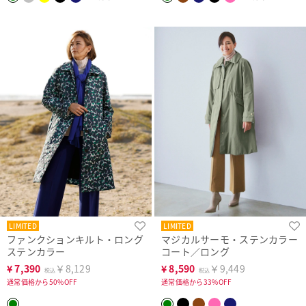
LIMITED
LIMITED
ファンクションキルト・ロング
マジカルサーモ・ステンカラー
ステンカラー
コート／ロング
¥
7,390
￥8,129
¥
8,590
￥9,449
税込
税込
通常価格から50%OFF
通常価格から33%OFF