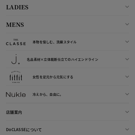
LADIES
MENS
本物を愉しむ、洗練スタイル
名品素材×立体裁断仕立ての
ハイエンドライン
女性を足元から
元気にする
冷えから、
自由に。
店舗案内
DoCLASSEについて