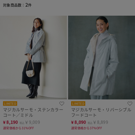
2
対象商品数：
件
LIMITED
LIMITED
マジカルサーモ・ステンカラー
マジカルサーモ・リバーシブル
コート／ミドル
フードコート
¥
8,190
￥9,009
¥
8,090
￥8,899
税込
税込
通常価格から31%OFF
通常価格から37%OFF