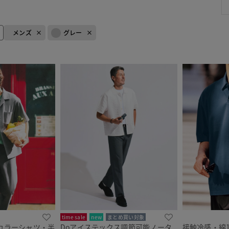
メンズ
グレー
time sale
new
まとめ買い対象
カラーシャツ・半
Doアイステックス調節可能ノータ
接触冷感・綿