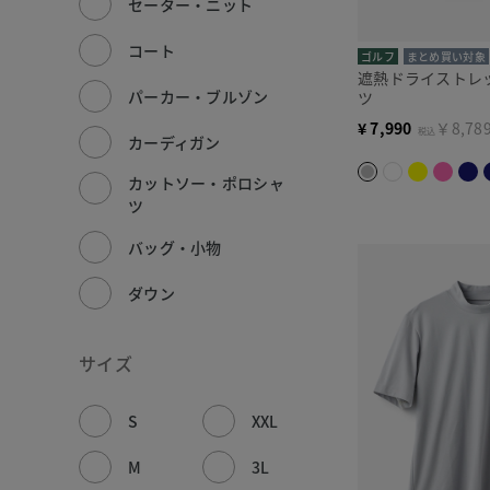
セーター・ニット
コート
ゴルフ
まとめ買い対象
遮熱ドライストレ
パーカー・ブルゾン
ツ
¥
7,990
￥8,78
税込
カーディガン
カットソー・ポロシャ
ツ
バッグ・小物
ダウン
サイズ
S
XXL
M
3L