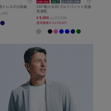
time sale
ゴルフ
まとめ買い対象
用ドレスポロ長袖
360°動ける3Dゴルフパンツ＋高通
気速乾
,489
¥
9,000
￥9,900
税込
通常価格から17%OFF