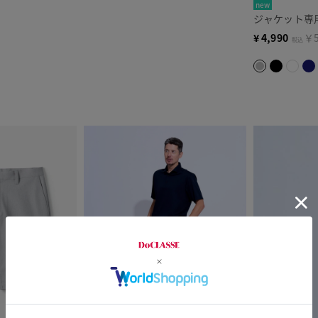
new
ジャケット専
¥
4,990
￥5
税込