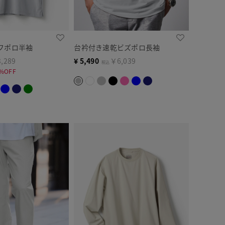
フポロ半袖
台衿付き速乾ビズポロ長袖
,289
¥
5,490
￥6,039
税込
%OFF