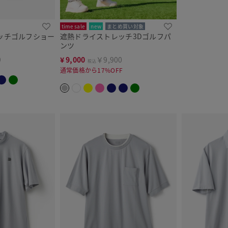
time sale
new
まとめ買い対象
ッチゴルフショー
遮熱ドライストレッチ3Dゴルフパ
ンツ
9
¥
9,000
￥9,900
税込
通常価格から17%OFF