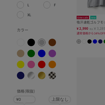
L
F
XL
time sale
new
吸汗速乾ゴルフモ
¥
2,990
￥3,28
カラー
税込
通常価格から34%OF
価格(税抜)
¥0
上限なし