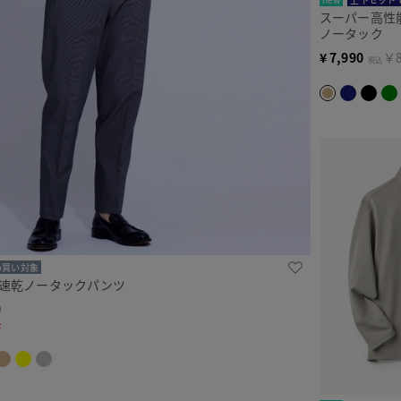
スーパー高性
ノータック
¥
7,990
￥8
税込
め買い対象
ス速乾ノータックパンツ
9
F