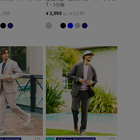
T・5分袖
,389
¥
2,990
￥3,289
税込
,000円OFF
new
上下セットで5,000円OFF