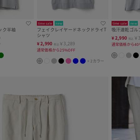
time sale
new
time sale
new
ック半袖
フェイクレイヤードネックドライT
吸汗速乾ゴル
シャツ
9
¥
2,990
￥3
税込
¥
2,990
￥3,289
F
通常価格から40
税込
通常価格から25%OFF
+ 2カラー