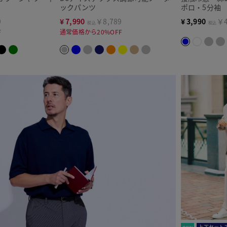
ックパンツ
ポロ・5分袖
9
¥
7,990
￥8,789
¥
3,990
￥4
税込
税込
F
通常価格から20%OFF
new
上下セットで5