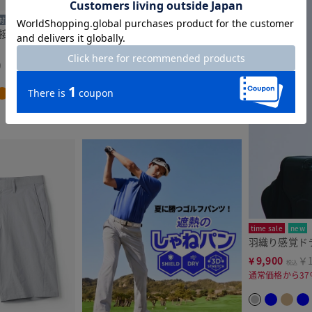
対象
time sale
new
まとめ買い対象
ス接触冷感ショー
Doアイステックス調節可能ワンタ
ックパンツ
9
¥
7,990
￥8,789
税込
通常価格から20%OFF
time sale
new
羽織り感覚ド
¥
9,900
￥1
税込
通常価格から37