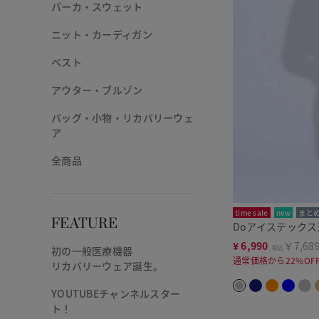
パーカ・スウェット
ニット・カーディガン
ベスト
アウター・ブルゾン
バッグ・小物・リカバリーウェ
ア
全商品
time sale
new
まと
FEATURE
Doアイステック
¥
6,990
￥7,68
税込
初の一般医療機器
通常価格から22%OF
リカバリーウェア誕生。
YOUTUBEチャンネルスター
ト！