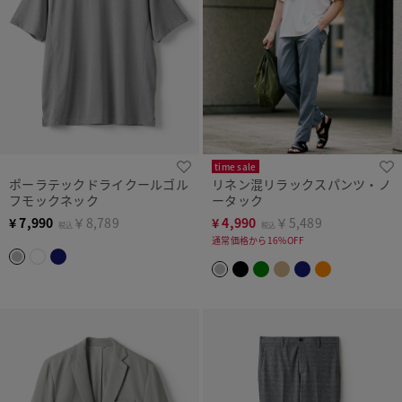
time sale
ポーラテックドライクールゴル
リネン混リラックスパンツ・ノ
フモックネック
ータック
¥
7,990
￥8,789
¥
4,990
￥5,489
税込
税込
通常価格から16%OFF