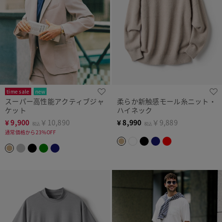
time sale
new
スーパー高性能アクティブジャ
柔らか新触感モール糸ニット・
上下セットで5,000円OFF
ケット
ハイネック
¥
9,900
￥10,890
¥
8,990
￥9,889
税込
税込
通常価格から23%OFF