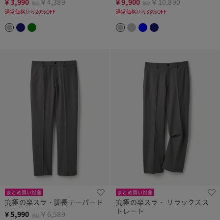
¥
3,990
￥4,389
¥
9,900
￥10,890
税込
税込
通常価格から20%OFF
通常価格から33%OFF
まとめ買い対象
まとめ買い対象
究極の楽スラ・脚長テーパード
究極の楽スラ・ リラックスス
トレート
¥
5,990
￥6,589
税込