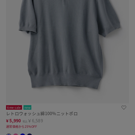
time sale
new
レトロウォッシュ綿100%ニットポロ
¥
5,990
￥6,589
税込
通常価格から25%OFF