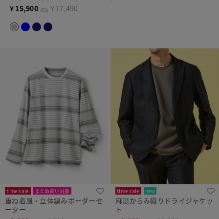
¥
15,900
￥17,490
税込
time sale
まとめ買い対象
time sale
new
重ね着風・立体編みボーダーセ
麻混からみ織りドライジャケッ
ーター
ト