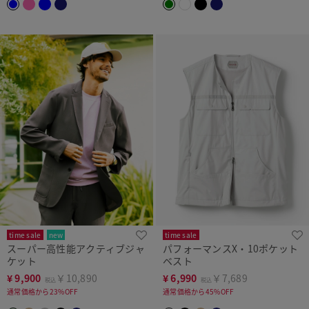
time sale
new
time sale
スーパー高性能アクティブジャ
パフォーマンスX・10ポケット
上下セットで5,000円OFF
ケット
ベスト
¥
9,900
￥10,890
¥
6,990
￥7,689
税込
税込
通常価格から23%OFF
通常価格から45%OFF