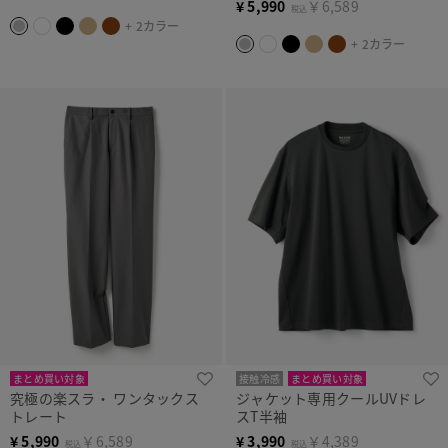
¥
5,990
￥6,589
税込
+ 2カラー
+ 2カラー
まとめ買い対象
接触冷感
まとめ買い対象
究極の楽スラ・ ワンタックス
ジャケット専用クールUVドレ
トレート
スT半袖
¥
5,990
￥6,589
¥
3,990
￥4,389
税込
税込