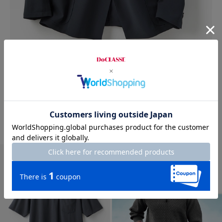
time sale
new
上下セットで5,000円OFF
スーパー高性能アクティブジャケット・ダブル
¥
9,900
￥10,890
税込
通常価格から28%OFF