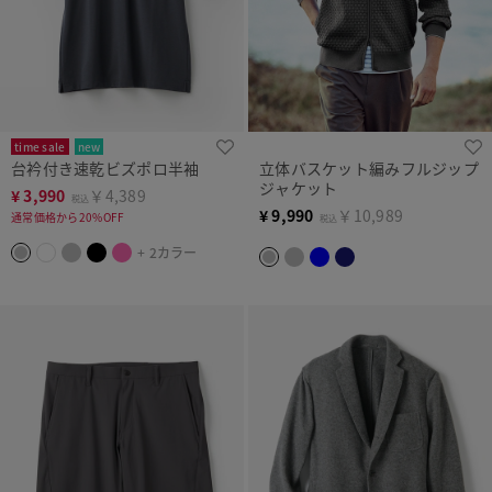
time sale
new
台衿付き速乾ビズポロ半袖
立体バスケット編みフルジップ
ジャケット
¥
3,990
￥4,389
税込
¥
9,990
￥10,989
通常価格から20%OFF
税込
+ 2カラー