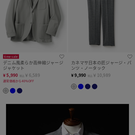
time sale
デニム風柔らか高伸縮ジャージ
カネマサ日本の匠ジャージ・パ
ジャケット
ンツ・ノータック
¥
5,990
￥6,589
¥
9,990
￥10,989
税込
税込
通常価格から40%OFF