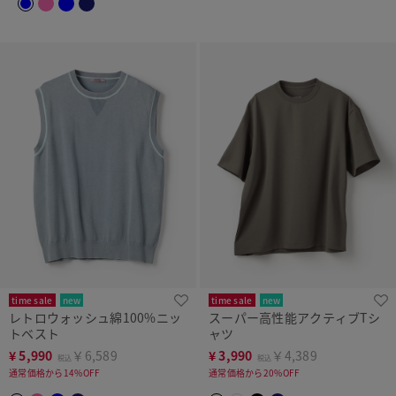
time sale
new
time sale
new
レトロウォッシュ綿100%ニッ
スーパー高性能アクティブTシ
トベスト
ャツ
¥
5,990
￥6,589
¥
3,990
￥4,389
税込
税込
通常価格から14%OFF
通常価格から20%OFF