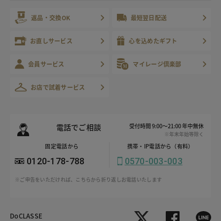
返品・交換OK
最短翌日配送
お直しサービス
心を込めたギフト
会員サービス
マイレージ倶楽部
お店で試着サービス
電話でご相談
受付時間 9:00～21:00 年中無休
※年末年始等除く
固定電話から
携帯・IP電話から（有料）
0120-178-788
0570-003-003
※ご申告をいただければ、こちらから折り返しお電話いたします
DoCLASSE