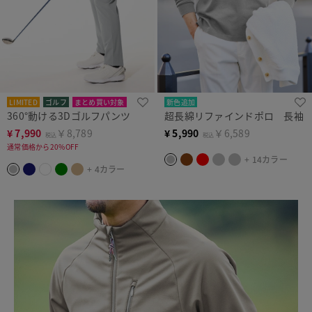
LIMITED
ゴルフ
まとめ買い対象
新色追加
360°動ける3Dゴルフパンツ
超長綿リファインドポロ 長袖
¥
7,990
￥8,789
¥
5,990
￥6,589
税込
税込
通常価格から20%OFF
+ 14カラー
+ 4カラー