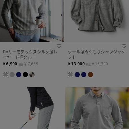
Doサーモテックスシルク混レ
ウール混ぬくもりシャツジャケ
イヤード柄クルー
ット
¥
6,990
￥7,689
¥
13,900
￥15,290
税込
税込