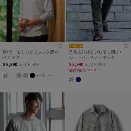
LIMITED
Doサーモテックスシルク混ハ
洗える伸びるいち崩し柄ジャー
イネック
ジテーパードノータック
¥
5,990
￥6,589
¥
8,990
￥9,889
税込
税込
通常価格から24%OFF
+ 4カラー