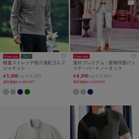
time sale
ゴルフ
time sale
軽量ストレッチ吸汗速乾ゴルフ
尾州プレミアム・接触冷感パン
ジャケット
ツテーパードノータック
¥
5,990
￥6,589
¥
8,990
￥9,889
税込
税込
通常価格から40%OFF
通常価格から30%OFF