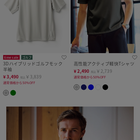
time sale
ゴルフ
3Dハイブリッドゴルフモック
高性能アクティブ軽快Tシャツ
半袖
¥
2,490
￥2,739
税込
¥
3,490
￥3,839
通常価格から50%OFF
税込
通常価格から50%OFF