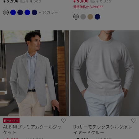
¥
3,990
￥4,389
¥
5,490
￥6,039
税込
税込
通常価格から8%OFF
+ 10カラー
time sale
ALBINIプレミアムクールジャ
Doサーモテックスシルク混レ
ケット
イヤードクルー