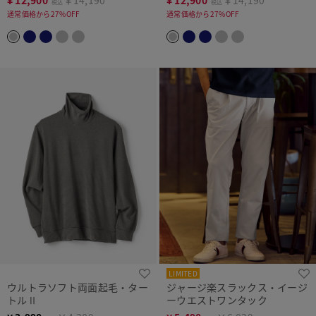
¥
12,900
￥14,190
¥
12,900
￥14,190
税込
税込
通常価格から27%OFF
通常価格から27%OFF
LIMITED
ウルトラソフト両面起毛・ター
ジャージ楽スラックス・イージ
トルⅡ
ーウエストワンタック