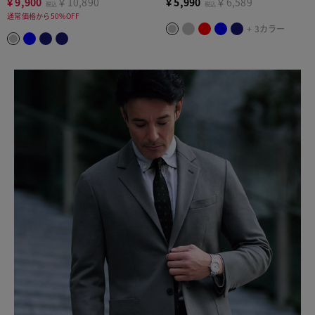
¥
9,900
￥10,890
¥
5,990
￥6,589
税込
税込
通常価格から50%OFF
+ 3カラー