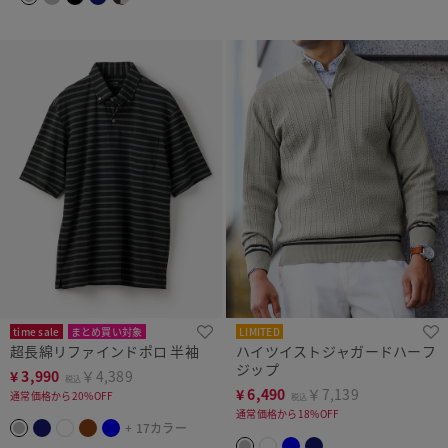
time sale
まとめ買い対象
LIMITED
超長綿リファインドポロ 半袖
ハイツイストジャガードハーフ
ジップ
¥
3,990
￥4,389
税込
¥
6,490
￥7,139
通常価格から20%OFF
税込
通常価格から18%OFF
+ 17カラー