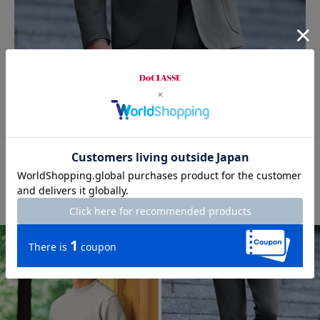
LIMITED
洗える伸びるいち崩し柄ジャージジャケット
¥
15,400
￥16,940
税込
通常価格から22%OFF