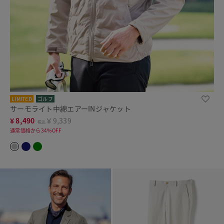
LIMITED
ゴルフ
サーモライト中綿エアーINジャケット
¥
8,490
￥9,339
税込
通常価格から34%OFF