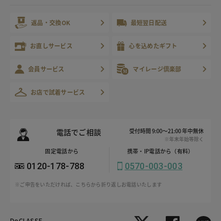
返品・交換OK
最短翌日配送
お直しサービス
心を込めたギフト
会員サービス
マイレージ倶楽部
お店で試着サービス
電話でご相談
受付時間 9:00～21:00 年中無休
※年末年始等除く
固定電話から
携帯・IP電話から（有料）
0120-178-788
0570-003-003
※ご申告をいただければ、こちらから折り返しお電話いたします
DoCLASSE