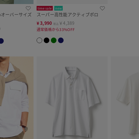
time sale
new
%オーバーサイズ
スーパー高性能アクティブポロ
¥
3,990
￥4,389
税込
9
通常価格から33%OFF