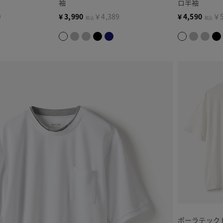
袖
ロ半袖
9
¥
3,990
￥4,389
¥
4,590
￥5
税込
税込
ポーラテック