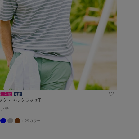
買い対象
定番
ック・ドゥクラッセT
,389
+ 29カラー