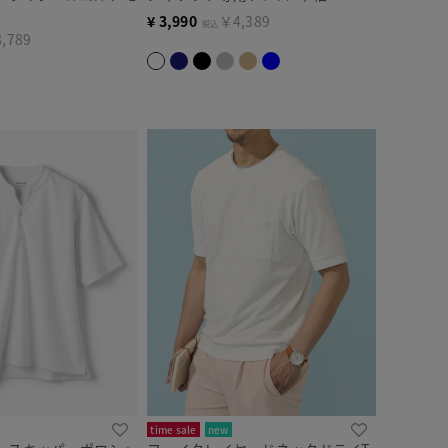
¥
3,990
￥4,389
税込
,789
time sale
new