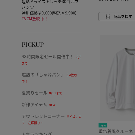
遮熱ドライストレッチ3Dゴルフ
パンツ
特別価格￥9,000(税込￥9,900)
商品を探す
TVCM放映中！
PICKUP
48時間限定セール開催中！
8/9
まで
遮熱の「しゃねパン」
CM放映
中！
夏祭りセール
8/11まで
新作アイテム
NEW
アウトレットコーナー
サイズ、カ
ラー在庫限り！
new
重ね着風クルーネ
人気ランキング