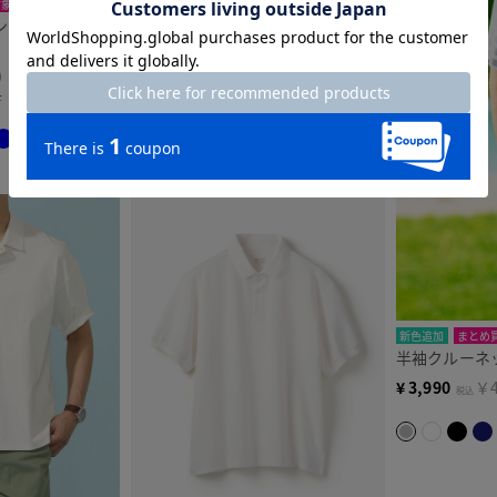
対象
新色追加
まとめ買い対象
定番
ン鹿の子ポロ 半
半袖クルーネック・ドゥクラッセT
¥
3,990
￥4,389
税込
9
F
+ 29カラー
+ 17カラー
新色追加
まとめ
半袖クルーネ
¥
3,990
￥4
税込