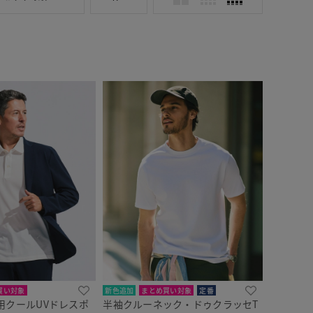
買い対象
新色追加
まとめ買い対象
定番
用クールUVドレスポ
半袖クルーネック・ドゥクラッセT