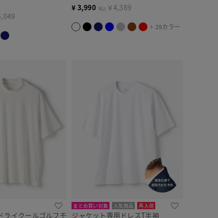
¥
3,990
￥4,389
税込
,049
+ 29カラー
まとめ買い対象
人気商品
再入荷
ドライクールゴルフモ
ジャケット専用ドレスT半袖