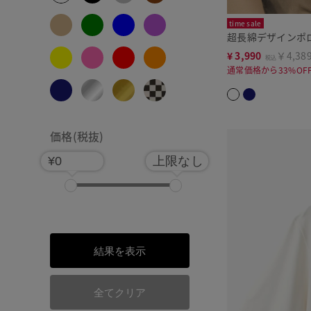
time sale
超長綿デザインポ
¥
3,990
￥4,38
税込
通常価格から33%OF
価格(税抜)
¥0
上限なし
結果を表示
全てクリア