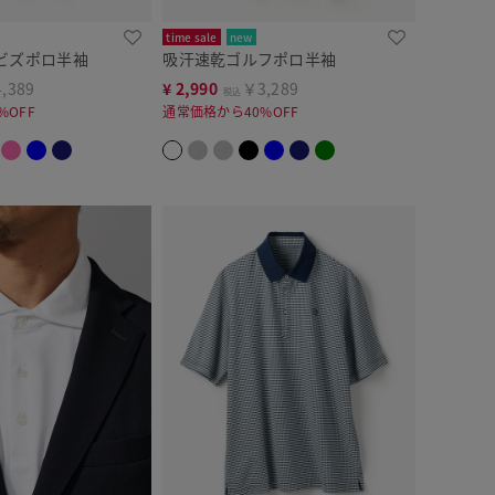
time sale
new
ビズポロ半袖
吸汗速乾ゴルフポロ半袖
,389
¥
2,990
￥3,289
税込
%OFF
通常価格から40%OFF