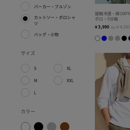
パーカー・ブルゾン
接触冷感・綿100
カットソー・ポロシャ
ポロ・5分袖
ツ
¥
3,990
￥4,38
税込
バッグ・小物
サイズ
S
XL
M
XXL
L
カラー