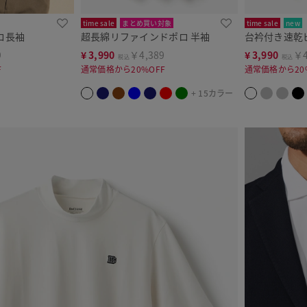
time sale
まとめ買い対象
time sale
new
ロ長袖
超長綿リファインドポロ 半袖
台衿付き速乾
9
¥
3,990
￥4,389
¥
3,990
￥4
税込
税込
F
通常価格から20%OFF
通常価格から20
+ 15カラー