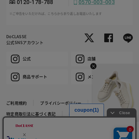
0120-178-788
0570-003-003
※ご申告をいただければ、こちらから折り返しお電話いたします
DoCLASSE
公式SNSアカウント
公式
店舗
商品サポート
メンズ
ご利用規約
プライバシーポリシー
特定商取引法に基づく表記
推奨環境
企業情報
COPYRIGHT © DoCLASSE ALL RIGHTS RESERVED.
HIT ITEM
撥水ハンズフリースニーカ
ー651