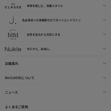
本物を愉しむ、洗練スタイル
名品素材×立体裁断仕立ての
ハイエンドライン
女性を足元から
元気にする
冷えから、
自由に。
店舗案内
DoCLASSEについて
ニュース
よくあるご質問