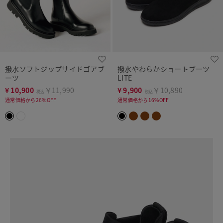
撥水ソフトジップサイドゴアブ
撥水やわらかショートブーツ
ーツ
LITE
¥
10,900
￥11,990
¥
9,900
￥10,890
税込
税込
通常価格から26%OFF
通常価格から16%OFF