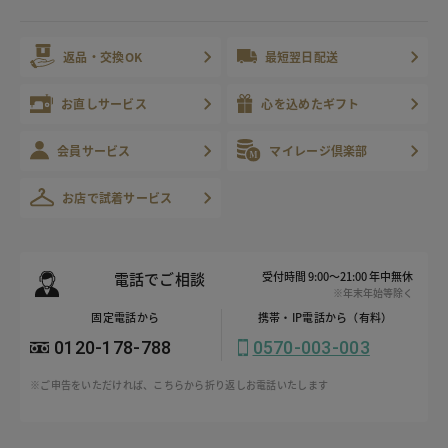
返品・交換OK
最短翌日配送
お直しサービス
心を込めたギフト
会員サービス
マイレージ倶楽部
お店で試着サービス
電話でご相談
受付時間 9:00～21:00 年中無休
※年末年始等除く
固定電話から
携帯・IP電話から（有料）
0120-178-788
0570-003-003
※ご申告をいただければ、こちらから折り返しお電話いたします