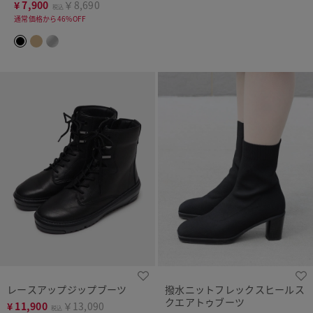
¥
7,900
￥8,690
税込
通常価格から46%OFF
レースアップジップブーツ
撥水ニットフレックスヒールス
クエアトゥブーツ
¥
11,900
￥13,090
税込