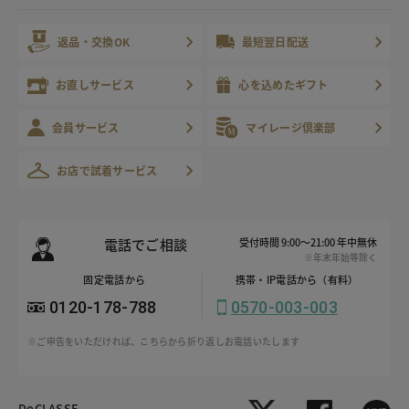
返品・交換OK
最短翌日配送
お直しサービス
心を込めたギフト
会員サービス
マイレージ倶楽部
お店で試着サービス
電話でご相談
受付時間 9:00～21:00 年中無休
※年末年始等除く
固定電話から
携帯・IP電話から（有料）
0120-178-788
0570-003-003
※ご申告をいただければ、こちらから折り返しお電話いたします
DoCLASSE