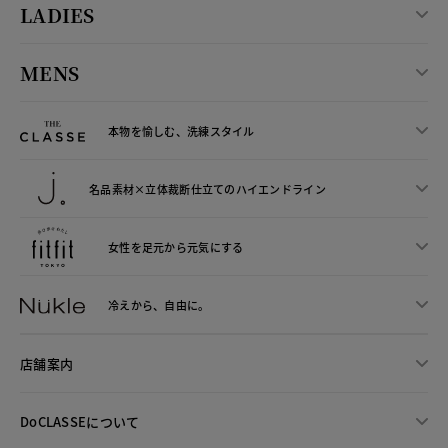
LADIES
MENS
本物を愉しむ、洗練スタイル
名品素材×立体裁断仕立ての
ハイエンドライン
女性を足元から
元気にする
冷えから、
自由に。
店舗案内
DoCLASSEについて