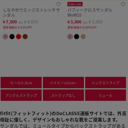
time sale
しなやかウエッジストレッチサ
パフィークロスサンダル
ンダル
WoW10
¥
7,900
￥8,690
¥
3,000
￥3,300
税込
税込
通常価格から43%OFF
通常価格から69%OFF
ヒール3~5cm
ハイヒール5cm~
バックストラップ
アンクルストラップ
ストラップなし
ミュール
fitfit(フィットフィット)のDoCLASSE通販サイトでは、外反
母趾に優しく、デザインもおしゃれな靴をご提案します。
サンダルでは、ミュールタイプからバックストラップがある