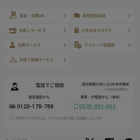
返品・交換OK
最短翌日配送
お直しサービス
心を込めたギフト
会員サービス
マイレージ倶楽部
お店で試着サービス
電話でご相談
受付時間 9:00～21:00 年中無休
※年末年始等除く
固定電話から
携帯・IP電話から（有料）
0120-178-788
0570-003-003
※ご申告をいただければ、こちらから折り返しお電話いたします