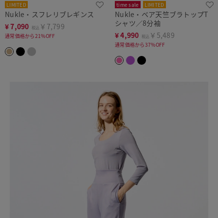
LIMITED
time sale
LIMITED
Nukle・スフレリブレギンス
Nukle・ベア天竺ブラトップT
シャツ／8分袖
¥
7,090
￥7,799
税込
¥
4,990
￥5,489
通常価格から21%OFF
税込
通常価格から37%OFF