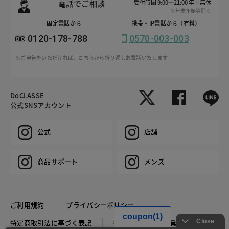
電話でご相談
受付時間 9:00～21:00 年中無休
※年末年始等除く
固定電話から
携帯・IP電話から（有料）
0120-178-788
0570-003-003
※ご申告をいただければ、こちらから折り返しお電話いたします
DoCLASSE
公式SNSアカウント
公式
店舗
商品サポート
メンズ
ご利用規約
プライバシーポリシー
特定商取引法に基づく表記
推奨環境
企業情報