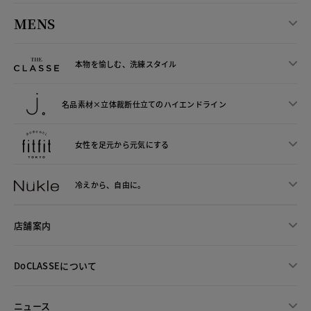
MENS
本物を愉しむ、洗練スタイル
名品素材×立体裁断仕立ての
ハイエンドライン
女性を足元から
元気にする
冷えから、
自由に。
店舗案内
DoCLASSEについて
ニュース