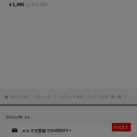
¥
1,990
￥2,189
税込
DoCLASSE
レディース
レディース 日傘・バッグ・小物・靴一覧
パー
FOLLOW US
8/31まで
メルマガ登録で500円OFF！