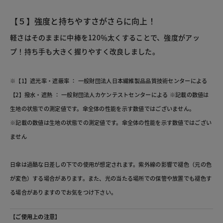
【５】強度と持ちやすさがさらに向上！
軽さはそのままに中棒を120％太くすることで、強度がアッ
プ！持ち手も大きく握りやすく改良しました。
※【1】遮光率・遮蔽率 ： 一般財団法人日本繊維製品品質技術センターによる
【2】撥水・遮熱 ： 一般財団法人カケンテストセンターによる ※記載の数値は
生地の状態での測定値です。傘全体の性能を示す数値ではございません。
※記載の数値は生地の状態での測定値です。傘全体の性能を示す数値ではござい
ません
日傘は過酷な日差しの下での使用が想定されます。紫外線の影響で褪色（元の色
が変色）する場合があります。また、光の当たる場所での保管や放置でも褪色す
る場合がありますのでお気をつけ下さい。
【ご使用上の注意】