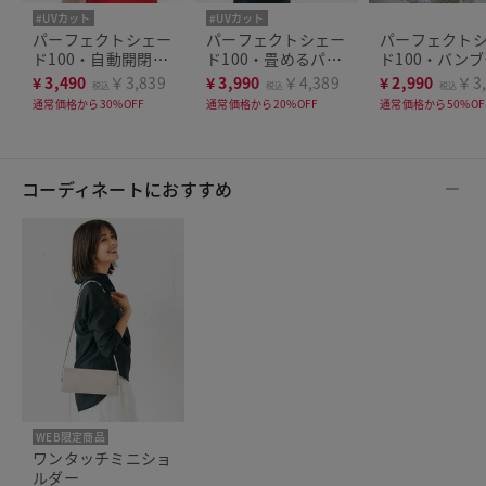
#UVカット
#UVカット
パーフェクトシェー
パーフェクトシェー
パーフェクト
ド100・自動開閉折
ド100・畳めるパラ
ド100・バン
り畳み傘
ソル
り畳み傘
¥
3,490
￥3,839
¥
3,990
￥4,389
¥
2,990
￥3,
税込
税込
税込
通常価格から30%OFF
通常価格から20%OFF
通常価格から50%OF
コーディネートにおすすめ
WEB限定商品
ワンタッチミニショ
ルダー