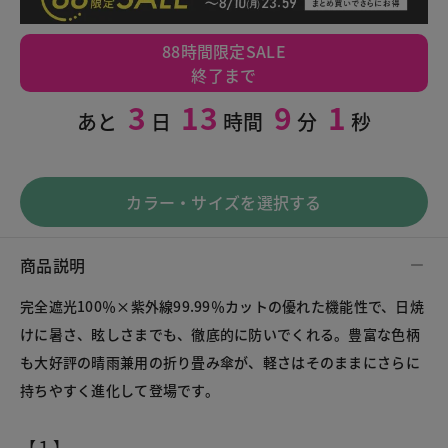
88時間限定SALE
終了まで
3
13
8
59
あと
日
時間
分
秒
カラー・サイズを選択する
商品説明
完全遮光100％×紫外線99.99％カットの優れた機能性で、日焼
けに暑さ、眩しさまでも、徹底的に防いでくれる。豊富な色柄
も大好評の晴雨兼用の折り畳み傘が、軽さはそのままにさらに
持ちやすく進化して登場です。
【１】