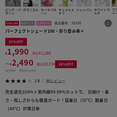
ピンク・パ
ボタニカル
カーキパタ
キャメルＸ
シャンパン
ホワイトマ
ブ
ターン
ーン
オフ
ルチ
ベ
この商品をシェアする
商品番号：32830
time sale
#UVカット
色別値下げ
パーフェクトシェード100・折り畳み傘＋
パーフェクトシェード100・折り畳み傘＋
¥1,990
税込¥2,189
33
3.8
99レビュー
1,990
¥
2,189
¥
税込
2,490
〜
¥
2,739
16
¥
税込
¥
2,990
税込
¥3,289
LINE
X
メール
3.8
99レビュー
完全遮光100%×紫外線99.99%カットで、 日焼け・暑
さ・眩しさからも徹底ガード！猛暑日（35℃）酷暑日
（40℃）対策日傘