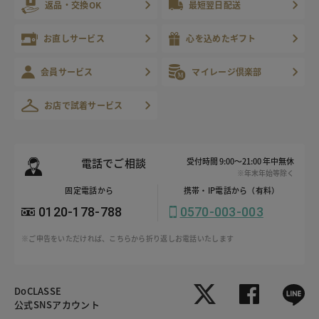
返品・交換OK
最短翌日配送
お直しサービス
心を込めたギフト
会員サービス
マイレージ倶楽部
お店で試着サービス
電話でご相談
受付時間 9:00～21:00 年中無休
※年末年始等除く
固定電話から
携帯・IP電話から（有料）
0120-178-788
0570-003-003
※ご申告をいただければ、こちらから折り返しお電話いたします
DoCLASSE
公式SNSアカウント