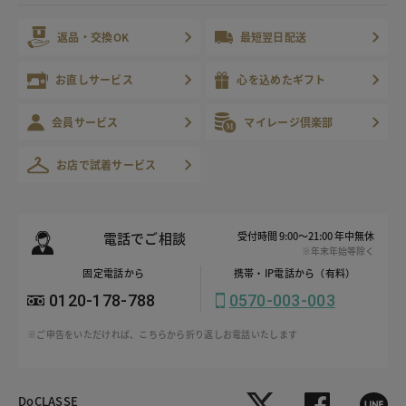
返品・交換OK
最短翌日配送
お直しサービス
心を込めたギフト
会員サービス
マイレージ倶楽部
お店で試着サービス
電話でご相談
受付時間 9:00～21:00 年中無休
※年末年始等除く
固定電話から
携帯・IP電話から（有料）
0120-178-788
0570-003-003
※ご申告をいただければ、こちらから折り返しお電話いたします
DoCLASSE