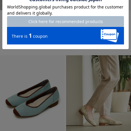
time sale
time sale
メッシュバイカラーバレエ
撥水ニットヒールバレエ
¥
5,900
￥6,490
¥
7,900
￥8,690
税込
税込
通常価格から50%OFF
通常価格から27%OFF