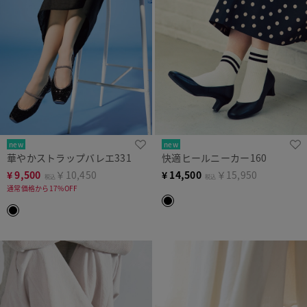
new
new
華やかストラップバレエ331
快適ヒールニーカー160
¥
9,500
￥10,450
¥
14,500
￥15,950
税込
税込
通常価格から17%OFF