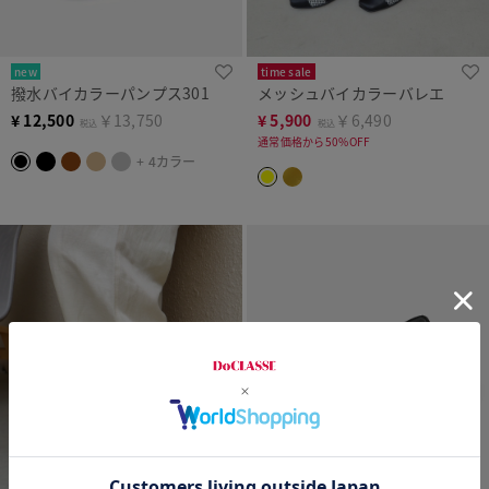
time sale
new
メッシュバイカラーバレエ
撥水バイカラーパンプス301
¥
5,900
￥6,490
¥
12,500
￥13,750
税込
税込
通常価格から50%OFF
+ 4カラー