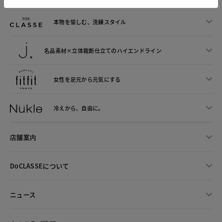
本物を愉しむ、洗練スタイル
名品素材×立体裁断仕立ての
ハイエンドライン
女性を足元から
元気にする
冷えから、
自由に。
店舗案内
DoCLASSEについて
ニュース