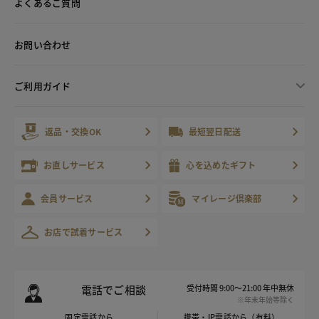
よくあるご質問
お問い合わせ
ご利用ガイド
返品・交換OK
最短翌日配送
お直しサービス
心を込めたギフト
会員サービス
マイレージ倶楽部
お店で試着サービス
電話でご相談
受付時間 9:00～21:00 年中無休
※年末年始等除く
固定電話から
携帯・IP電話から（有料）