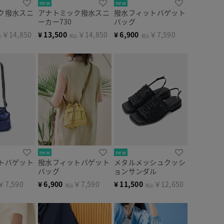
new
new
ク撥水スニ
アナトミック撥水スニ
撥水フィットバゲット
ーカー730
バッグ
￥14,850
¥
13,500
￥14,850
¥
6,900
￥7,590
込
税込
税込
new
new
トバゲット
撥水フィットバゲット
メタルメッシュクッシ
バッグ
ョンサンダル
￥7,590
¥
6,900
￥7,590
¥
11,500
￥12,650
税込
税込