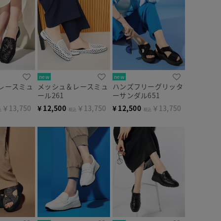
new
new
レースミュ
メッシュ＆レースミュ
ハンズフリーグリッタ
ール261
ーサンダル651
￥13,750
¥
12,500
￥13,750
¥
12,500
￥13,750
込
税込
税込