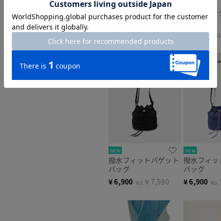
new
new
アナトミック撥水スニ
アナトミッ
ーカー730
ーカー730
¥
13,500
￥14,850
¥
13,500
税込
税
new
new
撥水フィットバゲット
撥水フィッ
バッグ
バッグ
¥
6,900
￥7,590
¥
6,900
税込
税込