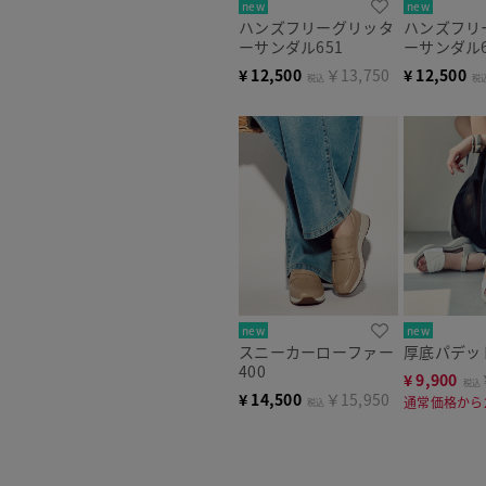
new
new
ハンズフリーグリッタ
ハンズフリ
ーサンダル651
ーサンダル6
¥
12,500
￥13,750
¥
12,500
税込
税
new
new
スニーカーローファー
厚底パデッ
400
¥
9,900
税込
¥
14,500
￥15,950
通常価格から2
税込