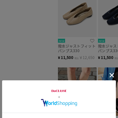
new
new
撥水ジャストフィット
撥水ジャス
パンプス330
パンプス33
¥
11,500
￥12,650
¥
11,500
税込
税