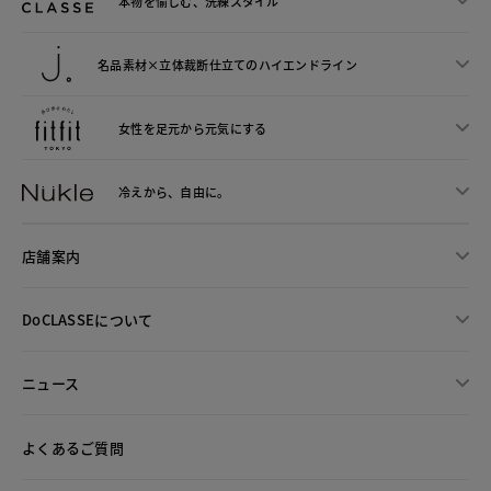
本物を愉しむ、洗練スタイル
名品素材×立体裁断仕立ての
ハイエンドライン
女性を足元から
元気にする
冷えから、
自由に。
店舗案内
DoCLASSEについて
ニュース
よくあるご質問