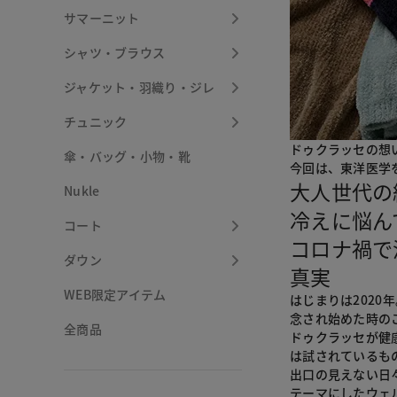
サマーニット
シャツ・ブラウス
ジャケット・羽織り・ジレ
チュニック
ドゥクラッセの想いと
傘・バッグ・小物・靴
今回は、東洋医学
大人世代の
Nukle
冷えに悩ん
コート
コロナ禍で
ダウン
真実
WEB限定アイテム
はじまりは202
念され始めた時の
全商品
ドゥクラッセが健
は試されているも
出口の見えない日
テーマにしたウェ