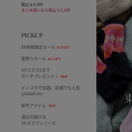
税込￥4,389
まとめ買いなら税込￥3,289
PICKUP
88時間限定セール
8/10まで
夏祭りセール
8/11まで
UVスラブ2点で
ポーチプレゼント！
NEW
インスタで話題、店舗でも人気
SARARI Air
新作アイテム
NEW
選ばれ続ける
UVスラブシリーズ