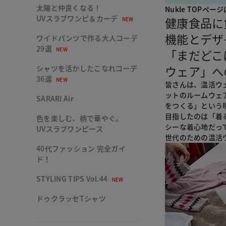
太陽と仲良くなる！
Nukle TOPペー
UVスラブワンピ＆カーデ
健康食品に
NEW
機能とデザ
ワイドパンツで作る大人コーデ
29選
NEW
「まだどこ
ウェア」へ
シャツを活かしたこなれコーデ
36選
NEW
皆さんは、温活ウ
ットのルームウェ
SARARI Air
をつくる」という
目指したのは「着
色を楽しむ、柄で華やぐ。
シーな着心地だっ
UVスラブワンピース
世代のための温活
40代ファッション 完全ガイ
ド！
STYLING TIPS Vol.44
NEW
ドゥクラッセTシャツ