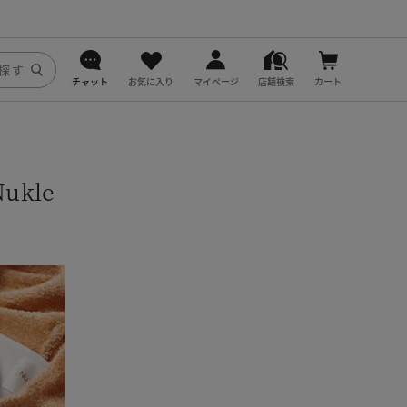
チャット
お気に入り
マイページ
店舗検索
カート
DoCLASSE
j.
kle
fitfit