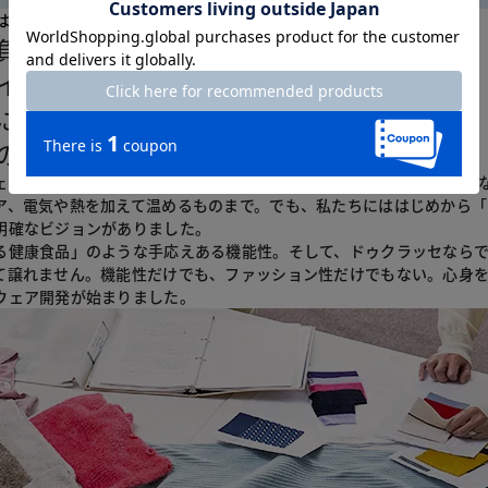
ジはこちら >
負けない
インの両立。
にもない温活
の挑戦
ェアと聞いてどんなものを想像されますか？ 世の中には実にさまざま
ア、電気や熱を加えて温めるものまで。でも、私たちにははじめから
明確なビジョンがありました。
る健康食品」のような手応えある機能性。そして、ドゥクラッセなら
て譲れません。機能性だけでも、ファッション性だけでもない。心身
ウェア開発が始まりました。