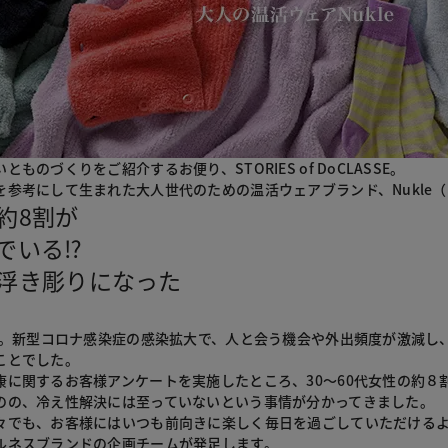
ものづくりをご紹介するお便り、STORIES of DoCLASSE。
を参考にして生まれた大人世代のための温活ウェアブランド、Nukle
約8割が
でいる⁉
浮き彫りになった
0年。新型コロナ感染症の感染拡大で、人と会う機会や外出頻度が激減
ことでした。
康に関するお客様アンケートを実施したところ、30～60代女性の約
のの、冷え性解決には至っていないという事情が分かってきました。
々でも、お客様にはいつも前向きに楽しく毎日を過ごしていただける
ルネスブランドの企画チームが発足します。