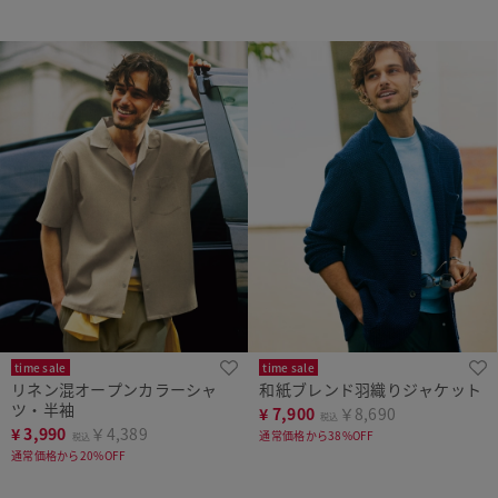
time sale
time sale
リネン混オープンカラーシャ
和紙ブレンド羽織りジャケット
ツ・半袖
¥
7,900
￥8,690
税込
¥
3,990
￥4,389
通常価格から38%OFF
税込
通常価格から20%OFF