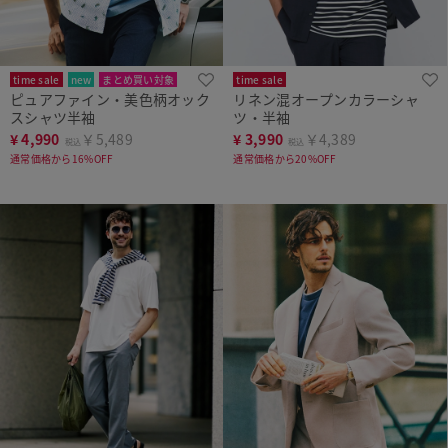
time sale
new
まとめ買い対象
time sale
ピュアファイン・美色柄オック
リネン混オープンカラーシャ
スシャツ半袖
ツ・半袖
¥
4,990
￥5,489
¥
3,990
￥4,389
税込
税込
通常価格から16%OFF
通常価格から20%OFF