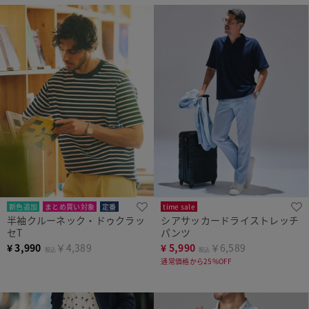
新色追加
まとめ買い対象
定番
time sale
半袖クルーネック・ドゥクラッ
シアサッカードライストレッチ
セT
パンツ
¥
3,990
￥4,389
¥
5,990
￥6,589
税込
税込
通常価格から25%OFF