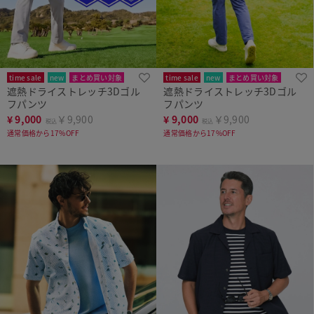
time sale
new
まとめ買い対象
time sale
new
まとめ買い対象
遮熱ドライストレッチ3Dゴル
遮熱ドライストレッチ3Dゴル
フパンツ
フパンツ
¥
9,000
￥9,900
¥
9,000
￥9,900
税込
税込
通常価格から17%OFF
通常価格から17%OFF