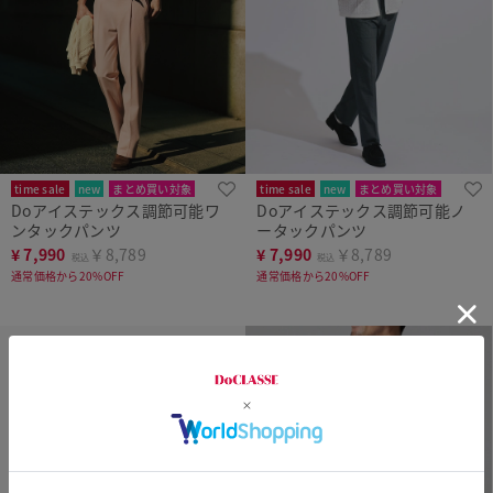
time sale
new
まとめ買い対象
time sale
new
まとめ買い対象
Doアイステックス調節可能ワ
Doアイステックス調節可能ノ
ンタックパンツ
ータックパンツ
¥
7,990
￥8,789
¥
7,990
￥8,789
税込
税込
通常価格から20%OFF
通常価格から20%OFF