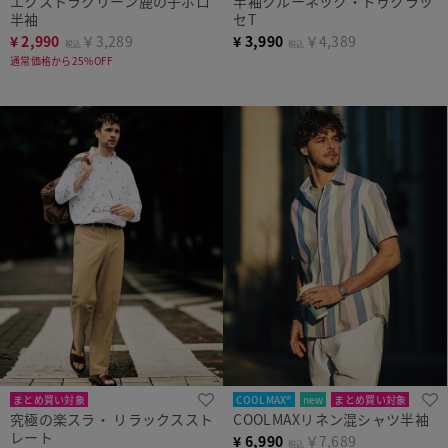
エクストラクリーン鹿の子ポロ
半袖クルーネック・ドゥクラッ
半袖
セT
¥
2,990
￥3,289
¥
3,990
￥4,389
税込
税込
通常価格から25%OFF
まとめ買い対象
COOLMAX®
new
まとめ買い対象
究極の楽スラ・ リラックススト
COOLMAXリネン混シャツ半袖
レート
¥
6,990
￥7,689
税込