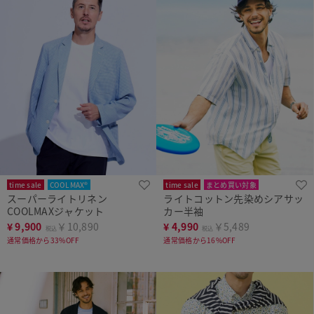
time sale
COOLMAX®
time sale
まとめ買い対象
スーパーライトリネン
ライトコットン先染めシアサッ
COOLMAXジャケット
カー半袖
¥
9,900
￥10,890
¥
4,990
￥5,489
税込
税込
通常価格から33%OFF
通常価格から16%OFF