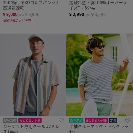
360°動ける3Dゴルフパンツ＋
接触冷感・綿100%オーバーサ
高通気速乾
イズT・5分袖
¥
9,000
￥9,900
¥
2,990
￥3,289
税込
税込
通常価格から17%OFF
接触冷感
まとめ買い対象
新色追加
まとめ買い対象
定番
ジャケット専用クールUVドレ
半袖クルーネック・ドゥクラッ
スT半袖
セT