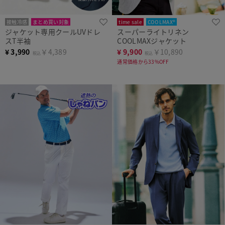
接触冷感
まとめ買い対象
time sale
COOLMAX®
ジャケット専用クールUVドレ
スーパーライトリネン
スT半袖
COOLMAXジャケット
¥
3,990
￥4,389
¥
9,900
￥10,890
税込
税込
通常価格から33%OFF