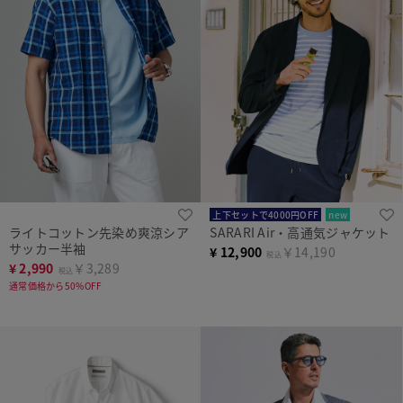
上下セットで4000円OFF
new
ライトコットン先染め爽涼シア
SARARI Air・高通気ジャケット
サッカー半袖
¥
12,900
￥14,190
税込
¥
2,990
￥3,289
税込
通常価格から50%OFF