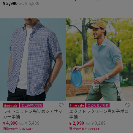
¥
5,990
￥6,589
税込
time sale
まとめ買い対象
time sale
まとめ買い対象
ライトコットン先染めシアサッ
エクストラクリーン鹿の子ポロ
カー半袖
半袖
¥
4,990
￥5,489
¥
2,990
￥3,289
税込
税込
通常価格から16%OFF
通常価格から25%OFF