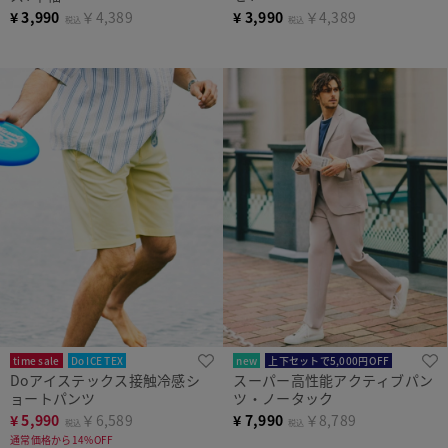
¥
3,990
￥4,389
¥
3,990
￥4,389
税込
税込
time sale
Do ICE TEX
new
上下セットで5,000円OFF
Doアイステックス接触冷感シ
スーパー高性能アクティブパン
まとめ買い対象
ョートパンツ
ツ・ノータック
¥
5,990
￥6,589
¥
7,990
￥8,789
税込
税込
通常価格から14%OFF