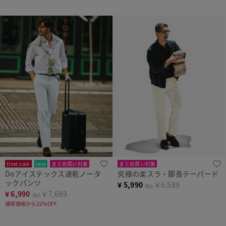
time sale
new
まとめ買い対象
まとめ買い対象
Doアイステックス速乾ノータ
究極の楽スラ・脚長テーパード
ックパンツ
¥
5,990
￥6,589
税込
¥
6,990
￥7,689
税込
通常価格から22%OFF