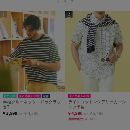
ランキング
新色追加
まとめ買い対象
定番
まとめ買い対象
半袖クルーネック・ドゥクラッ
ライトコットンシアサッカーシ
セT
ャツ半袖
¥
3,990
￥4,389
¥
4,990
￥5,489
税込
税込
通常価格から16%OFF