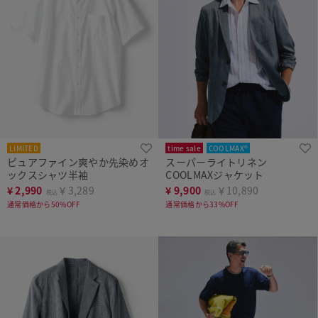
LIMITED
time sale
COOLMAX®
ピュアファイン爽やか先染めオ
スーパーライトリネン
ックスシャツ半袖
COOLMAXジャケット
¥
2,990
￥3,289
¥
9,900
￥10,890
税込
税込
通常価格から50%OFF
通常価格から33%OFF