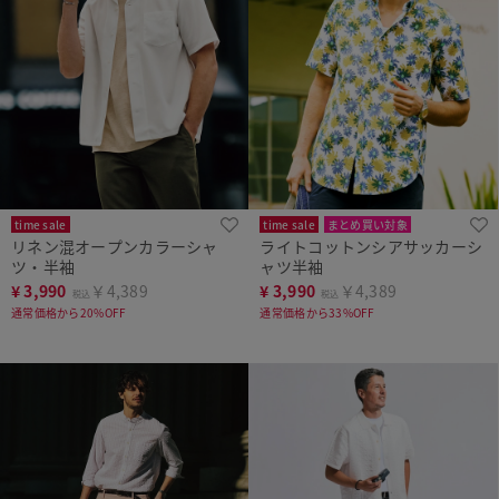
time sale
time sale
まとめ買い対象
リネン混オープンカラーシャ
ライトコットンシアサッカーシ
ツ・半袖
ャツ半袖
¥
3,990
￥4,389
¥
3,990
￥4,389
税込
税込
通常価格から20%OFF
通常価格から33%OFF