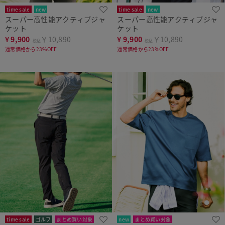
time sale
new
time sale
new
スーパー高性能アクティブジャ
スーパー高性能アクティブジャ
上下セットで5,000円OFF
上下セットで5,000円OFF
ケット
ケット
¥
9,900
￥10,890
¥
9,900
￥10,890
税込
税込
通常価格から23%OFF
通常価格から23%OFF
time sale
ゴルフ
まとめ買い対象
new
まとめ買い対象