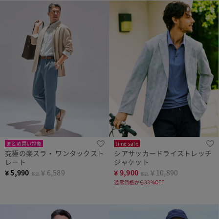
まとめ買い対象
time sale
究極の楽スラ・ ワンタックスト
シアサッカードライストレッチ
レート
ジャケット
¥
5,990
￥6,589
¥
9,900
￥10,890
税込
税込
通常価格から33%OFF