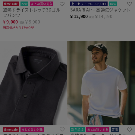
time sale
new
まとめ買い対象
上下セットで4000円OFF
new
遮熱ドライストレッチ3Dゴル
SARARI Air・高通気ジャケット
フパンツ
¥
12,900
￥14,190
税込
¥
9,000
￥9,900
税込
通常価格から17%OFF
time sale
まとめ買い対象
新色追加
まとめ買い対象
定番