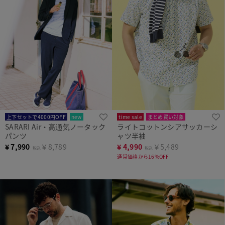
上下セットで4000円OFF
new
time sale
まとめ買い対象
SARARI Air・高通気ノータック
ライトコットンシアサッカーシ
パンツ
ャツ半袖
¥
7,990
￥8,789
¥
4,990
￥5,489
税込
税込
通常価格から16%OFF