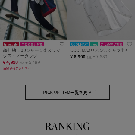
time sale
まとめ買い対象
COOLMAX®
new
まとめ買い対象
超伸縮T800ジャージ楽スラッ
COOLMAXリネン混シャツ半袖
クス・ノータック
¥
6,990
￥7,689
税込
¥
4,990
￥5,489
税込
通常価格から16%OFF
PICK UP ITEM一覧を見る
RANKING