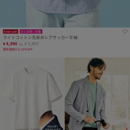
time sale
まとめ買い対象
ライトコットン先染めシアサッカー半袖
¥
4,990
￥5,489
税込
通常価格から16%OFF