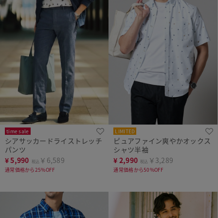
time sale
LIMITED
シアサッカードライストレッチ
ピュアファイン爽やかオックス
パンツ
シャツ半袖
¥
5,990
￥6,589
¥
2,990
￥3,289
税込
税込
通常価格から25%OFF
通常価格から50%OFF