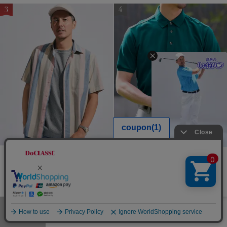
接触冷感
まとめ買い対象
まとめ買い対象
HIT ITEM
ジャケット専用クールUVドレ
エクストラクリーン鹿の子ポロ
遮熱ドライストレッチ3Dゴ
スT半袖
半袖
ルフパンツ
CM放映特別価格￥9,000(税
¥
3,990
￥4,389
¥
2,990
￥3,289
税込
税込
込￥9,900)
通常価格から25%OFF
メニュー
お気に入り
マイページ
店舗検索
カート