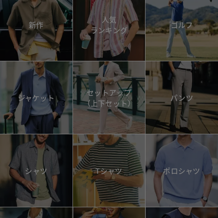
人気
新作
ゴルフ
ランキング
セットアップ
ジャケット
パンツ
（上下セット）
シャツ
Tシャツ
ポロシャツ