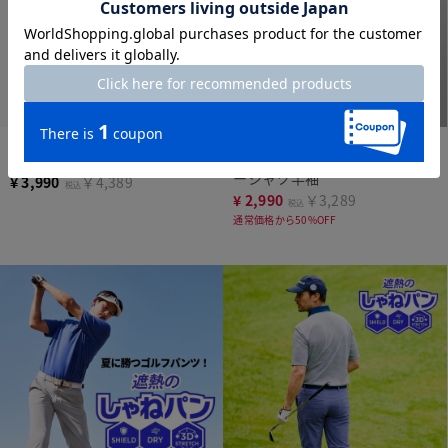
まとめ買い対象
人気商品
再入荷
ジャケット専用ドレスT半袖
ライトコットン爽涼シアサッカ
ーシャツ半袖
¥
3,990
￥4,389
税込
¥
2,990
￥3,289
税込
通常価格から50%OFF