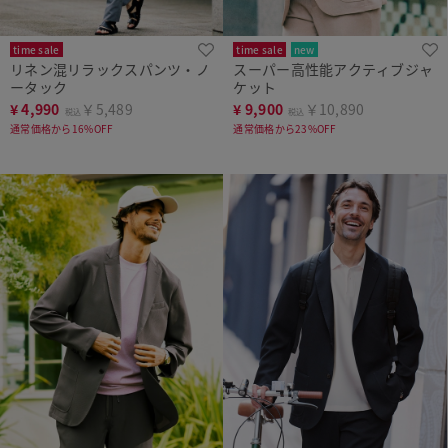
time sale
time sale
new
リネン混リラックスパンツ・ノ
スーパー高性能アクティブジャ
上下セットで5,000円OFF
ータック
ケット
¥
4,990
￥5,489
¥
9,900
￥10,890
税込
税込
通常価格から16%OFF
通常価格から23%OFF