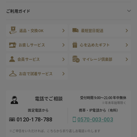
ご利用ガイド
返品・交換OK
最短翌日配送
お直しサービス
心を込めたギフト
会員サービス
マイレージ倶楽部
お店で試着サービス
電話でご相談
受付時間 9:00～21:00 年中無休
※年末年始等除く
固定電話から
携帯・IP電話から（有料）
0120-178-788
0570-003-003
※ご申告をいただければ、こちらから折り返しお電話いたします