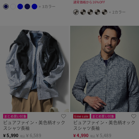
通常価格から16%OFF
+ 3カラー
+ 2カラー
まとめ買い対象
time sale
まとめ買い対象
ピュアファイン・美色柄オック
ピュアファイン・美色柄オック
スシャツ長袖
スシャツ長袖
¥
5,990
￥6,589
¥
4,990
￥5,489
税込
税込