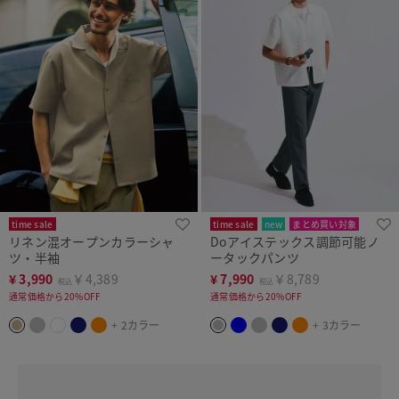
time sale
time sale
new
まとめ買い対象
リネン混オープンカラーシャ
Doアイステックス調節可能ノ
ツ・半袖
ータックパンツ
¥
3,990
￥4,389
¥
7,990
￥8,789
税込
税込
通常価格から20%OFF
通常価格から20%OFF
+ 2カラー
+ 3カラー