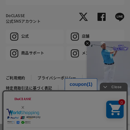
DoCLASSE
公式SNSアカウント
公式
店舗
商品サポート
メンズ
ご利用規約
プライバシーポリシー
特定商取引法に基づく表記
推奨環境
企業情報
COPYRIGHT © DoCLASSE ALL RIGHTS RESERVED.
HIT ITEM
遮熱ドライストレッチ3Dゴ
ルフパンツ
CM放映特別価格￥9,000(税
込￥9,900)