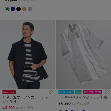
税込
time sale
COOLMAX®
new
まとめ買い対象
リネン混オープンカラーシャ
COOLMAXリネン混シャツ半袖
ツ・半袖
¥
6,990
￥7,689
税込
¥
3,990
￥4,389
税込