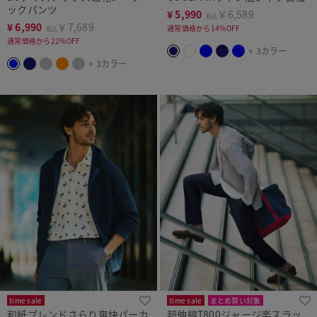
ックパンツ
¥
5,990
￥6,589
税込
¥
6,990
￥7,689
通常価格から14%OFF
税込
通常価格から22%OFF
+ 3カラー
+ 3カラー
time sale
time sale
まとめ買い対象
和紙ブレンドさらり爽快パーカ
超伸縮T800ジャージ楽スラッ