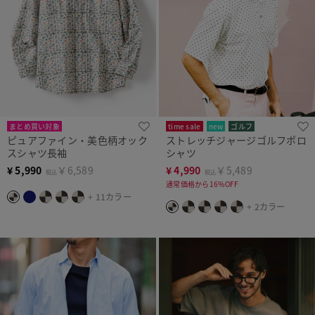
まとめ買い対象
time sale
new
ゴルフ
ピュアファイン・美色柄オック
ストレッチジャージゴルフポロ
スシャツ長袖
シャツ
¥
5,990
￥6,589
¥
4,990
￥5,489
税込
税込
通常価格から16%OFF
+ 11カラー
+ 2カラー