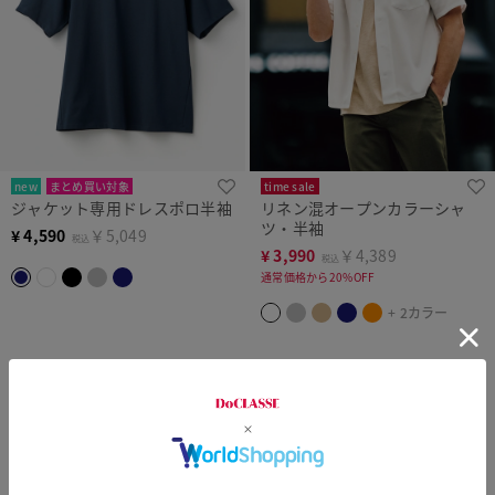
new
まとめ買い対象
time sale
ジャケット専用ドレスポロ半袖
リネン混オープンカラーシャ
ツ・半袖
¥
4,590
￥5,049
税込
¥
3,990
￥4,389
税込
通常価格から20%OFF
+ 2カラー