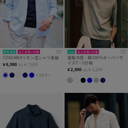
新色追加
まとめ買い対象
new
まとめ買い対象
COOLMAXリネン混シャツ長袖
接触冷感・綿100%オーバーサ
イズT・5分袖
¥
6,990
￥7,689
税込
¥
2,990
￥3,289
税込
+ 3カラー