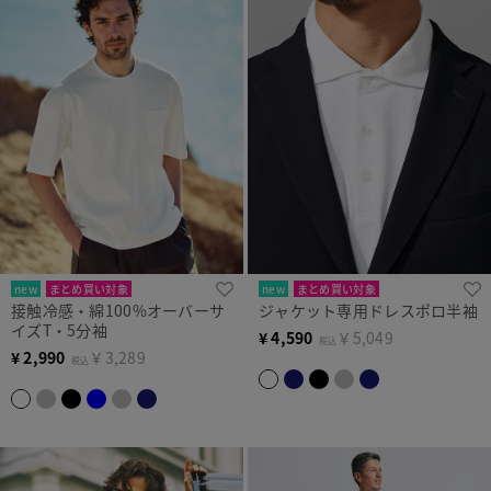
new
まとめ買い対象
new
まとめ買い対象
接触冷感・綿100%オーバーサ
ジャケット専用ドレスポロ半袖
イズT・5分袖
¥
4,590
￥5,049
税込
¥
2,990
￥3,289
税込