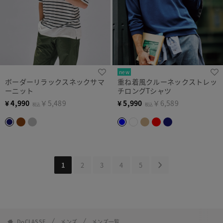
new
ボーダーリラックスネックサマ
重ね着風クルーネックストレッ
ーニット
チロングTシャツ
¥
4,990
￥5,489
¥
5,990
￥6,589
税込
税込
1
2
3
4
5
DoCLASSE
メンズ
メンズ一覧