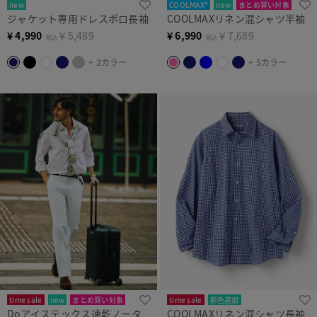
new
COOLMAX®
new
まとめ買い対象
ジャケット専用ドレスポロ長袖
COOLMAXリネン混シャツ半袖
¥
4,990
￥5,489
¥
6,990
￥7,689
税込
税込
+ 2カラー
+ 5カラー
time sale
new
まとめ買い対象
time sale
新色追加
Doアイステックス速乾ノータ
COOLMAXリネン混シャツ長袖
まとめ買い対象