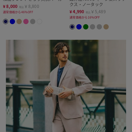
クス・ノータック
¥
8,000
￥8,800
税込
¥
4,990
￥5,489
通常価格から46%OFF
税込
通常価格から16%OFF