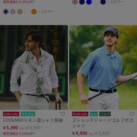
+ 5カラー
通常価格から20%OFF
+ 2カラー
time sale
新色追加
time sale
new
ゴルフ
COOLMAXリネン混シャツ長袖
ストレッチジャージゴルフポロ
まとめ買い対象
シャツ
¥
5,990
￥6,589
税込
¥
4,990
￥5,489
通常価格から14%OFF
税込