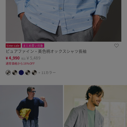
time sale
まとめ買い対象
ピュアファイン・美色柄オックスシャツ長袖
¥
4,990
￥5,489
税込
通常価格から16%OFF
+ 11カラー