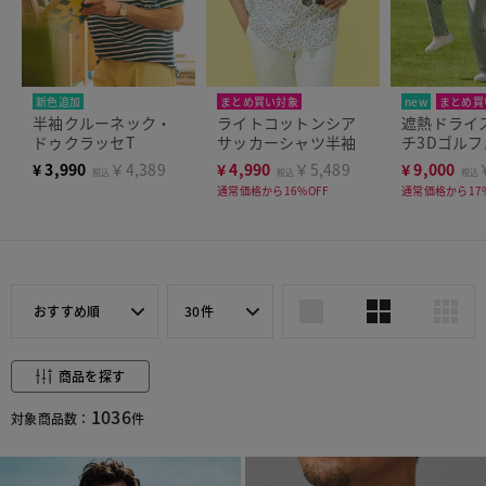
新色追加
まとめ買い対象
new
まとめ買
半袖クルーネック・
ライトコットンシア
遮熱ドライ
まとめ買い対象
定番
ドゥクラッセT
サッカーシャツ半袖
チ3Dゴル
¥
3,990
￥4,389
¥
4,990
￥5,489
¥
9,000
税込
税込
税込
通常価格から16%OFF
通常価格から17%
おすすめ順
30件
商品を探す
1036
対象商品数：
件