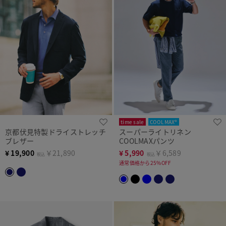
time sale
COOLMAX®
京都伏見特製ドライストレッチ
スーパーライトリネン
ブレザー
COOLMAXパンツ
¥
19,900
￥21,890
¥
5,990
￥6,589
税込
税込
通常価格から25%OFF