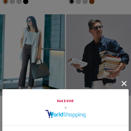
time sale
まとめ買い対象
time sale
new
SARARI Air・テーラードジレ
リネンハリントンジャケット
洗濯機可
WEB・店舗限定
¥
6,490
￥7,139
¥
9,900
￥10,890
税込
税込
通常価格から27%OFF
通常価格から23%OFF