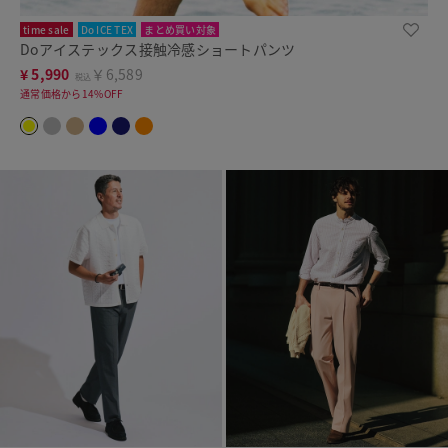
time sale
Do ICE TEX
まとめ買い対象
Doアイステックス接触冷感ショートパンツ
¥
5,990
￥6,589
税込
通常価格から14%OFF