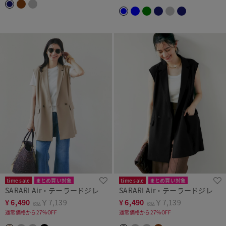
time sale
まとめ買い対象
time sale
まとめ買い対象
SARARI Air・テーラードジレ
SARARI Air・テーラードジレ
洗濯機可
WEB・店舗限定
洗濯機可
WEB・店舗限定
¥
6,490
￥7,139
¥
6,490
￥7,139
税込
税込
通常価格から27%OFF
通常価格から27%OFF