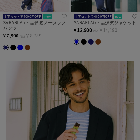
上下セットで4000円OFF
new
上下セットで4000円OFF
new
SARARI Air・高通気ノータック
SARARI Air・高通気ジャケット
パンツ
¥
12,900
￥14,190
税込
¥
7,990
￥8,789
税込