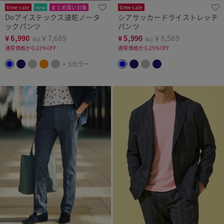
time sale
new
まとめ買い対象
time sale
Doアイステックス速乾ノータ
シアサッカードライストレッチ
ックパンツ
パンツ
¥
6,990
￥7,689
¥
5,990
￥6,589
税込
税込
通常価格から22%OFF
通常価格から25%OFF
+ 3カラー