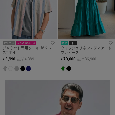
接触冷感
まとめ買い対象
new
j.
ジャケット専用クールUVドレ
ウォッシュリネン・ティアード
スT半袖
ワンピース
¥
3,990
￥4,389
¥
79,000
￥86,900
税込
税込