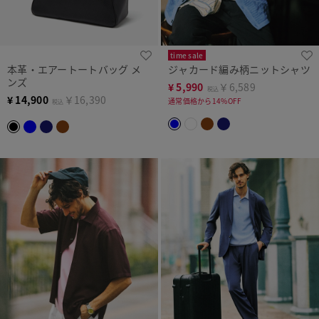
time sale
本革・エアートートバッグ メ
ジャカード編み柄ニットシャツ
ンズ
¥
5,990
￥6,589
税込
¥
14,900
￥16,390
通常価格から14%OFF
税込