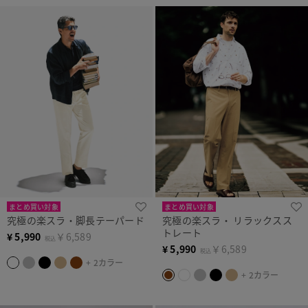
まとめ買い対象
まとめ買い対象
究極の楽スラ・脚長テーパード
究極の楽スラ・ リラックスス
トレート
¥
5,990
￥6,589
税込
¥
5,990
￥6,589
税込
+ 2カラー
+ 2カラー