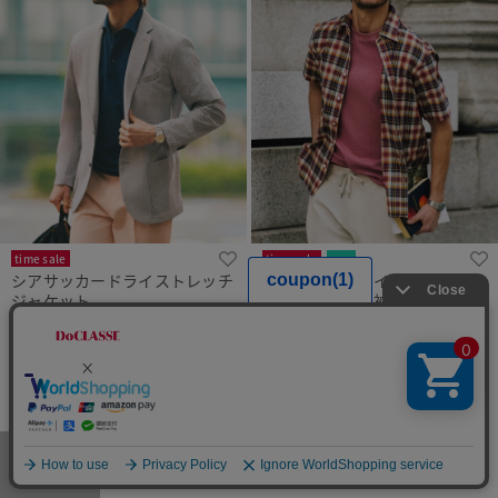
time sale
time sale
new
シアサッカードライストレッチ
ヴィンテージライクマドラスチ
ジャケット
ェックシャツ半袖
¥
9,900
￥10,890
¥
5,990
￥6,589
税込
税込
通常価格から33%OFF
通常価格から25%OFF
メニュー
お気に入り
マイページ
店舗検索
カート