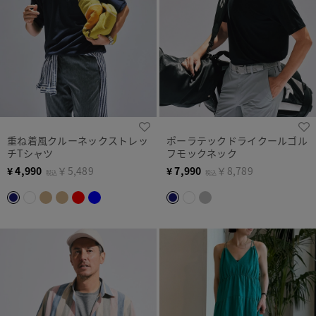
重ね着風クルーネックストレッ
ポーラテックドライクールゴル
チTシャツ
フモックネック
¥
4,990
￥5,489
¥
7,990
￥8,789
税込
税込