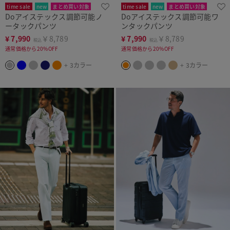
time sale
new
まとめ買い対象
time sale
new
まとめ買い対象
Doアイステックス調節可能ノ
Doアイステックス調節可能ワ
ータックパンツ
ンタックパンツ
¥
7,990
￥8,789
¥
7,990
￥8,789
税込
税込
通常価格から20%OFF
通常価格から20%OFF
+ 3カラー
+ 3カラー