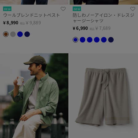
new
new
ウールブレンドニットベスト
防しわノーアイロン・ドレスジ
ャージーシャツ
¥
8,990
￥9,889
税込
¥
6,990
￥7,689
税込