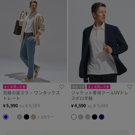
まとめ買い対象
接触冷感
まとめ買い対象
究極の楽スラ・ ワンタックス
ジャケット専用クールUVドレ
トレート
スポロ半袖
¥
5,990
￥6,589
¥
4,590
￥5,049
税込
税込
+ 2カラー