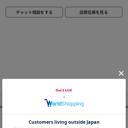
チャット相談をする
店頭在庫を見る
DoCLASSE
j.(ジェイドット)
j. 小物一覧
TONY BIANO（トニー
FOLLOW US
8/31まで