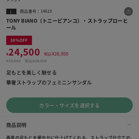
商品番号：14610
j.
TONY BIANO（トニービアンコ）・ストラップローヒ
この商品をシェアする
ール
30
TONY BIANO（トニービアンコ）・ストラップロー
ヒール
24,500
¥
26,950
¥24,500
¥
税込
税込¥26,950
¥
35,000
税込
¥38,500
足もとを美しく魅せる

華奢ストラップのフェミニンサンダル
LINE
X
メール
カラー・サイズを選択する
商品説明
春夏の足もとを華やかに仕上げてくれる、ストラップ仕立ての