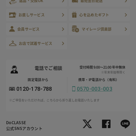
返品・交換OK
最短翌日配送
お直しサービス
心を込めたギフト
会員サービス
マイレージ倶楽部
お店で試着サービス
電話でご相談
受付時間 9:00～21:00 年中無休
※年末年始等除く
固定電話から
携帯・IP電話から（有料）
0120-178-788
0570-003-003
※ご申告をいただければ、こちらから折り返しお電話いたします
DoCLASSE
公式SNSアカウント