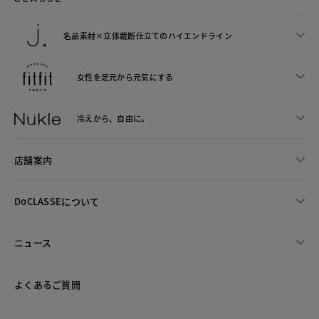
名品素材×立体裁断仕立ての
ハイエンドライン
女性を足元から
元気にする
冷えから、
自由に。
店舗案内
DoCLASSEについて
ニュース
よくあるご質問