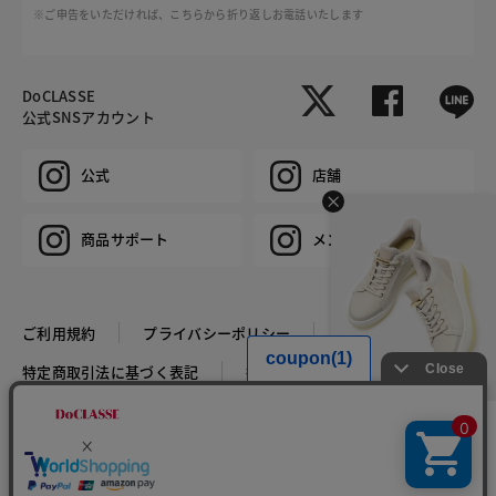
※ご申告をいただければ、こちらから折り返しお電話いたします
DoCLASSE
公式SNSアカウント
公式
店舗
商品サポート
メンズ
ご利用規約
プライバシーポリシー
特定商取引法に基づく表記
推奨環境
企業情報
COPYRIGHT © DoCLASSE ALL RIGHTS RESERVED.
HIT ITEM
撥水ハンズフリースニーカ
ー651
￥14,850
新色登場！！