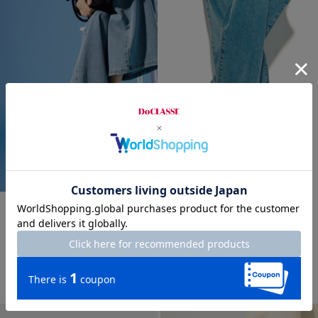
new
new
Tストラップクッションサンダ
メタルメッシュクッションサン
ル
ダル
¥
12,500
￥13,750
¥
11,500
￥12,650
税込
税込