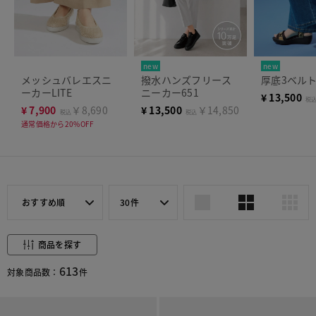
new
new
メッシュバレエスニ
撥水ハンズフリース
厚底3ベル
ーカーLITE
ニーカー651
¥
13,500
税
¥
7,900
￥8,690
¥
13,500
￥14,850
税込
税込
通常価格から20%OFF
おすすめ順
30件
商品を探す
613
対象商品数：
件