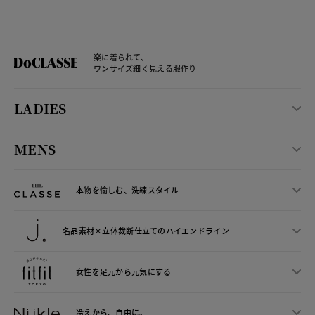
楽に着られて、
ワンサイズ細く見える服作り
LADIES
MENS
本物を愉しむ、洗練スタイル
名品素材×立体裁断仕立ての
ハイエンドライン
女性を足元から
元気にする
冷えから、
自由に。