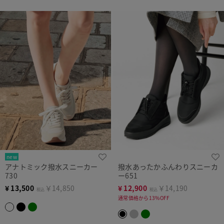
new
アナトミック撥水スニーカー
撥水あったかふんわりスニーカ
730
ー651
¥
13,500
￥14,850
¥
12,900
￥14,190
税込
税込
通常価格から13%OFF