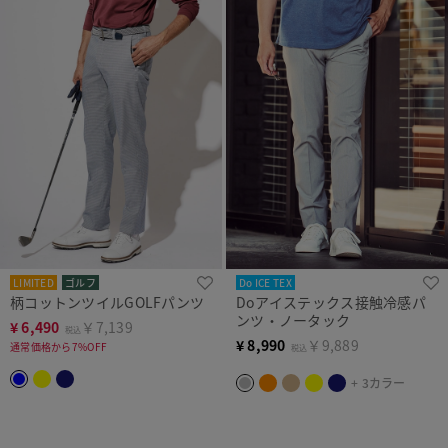
LIMITED
ゴルフ
Do ICE TEX
柄コットンツイルGOLFパンツ
Doアイステックス接触冷感パ
ンツ・ノータック
¥
6,490
￥7,139
税込
¥
8,990
￥9,889
通常価格から7%OFF
税込
+ 3カラー