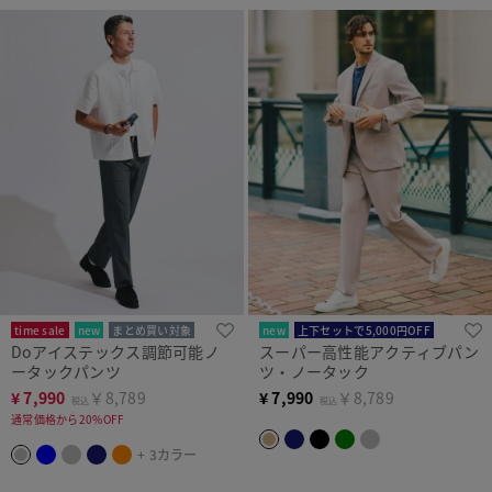
time sale
new
まとめ買い対象
new
上下セットで5,000円OFF
Doアイステックス調節可能ノ
スーパー高性能アクティブパン
ータックパンツ
ツ・ノータック
¥
7,990
￥8,789
¥
7,990
￥8,789
税込
税込
通常価格から20%OFF
+ 3カラー