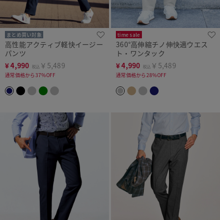
まとめ買い対象
time sale
高性能アクティブ軽快イージー
360°高伸縮チノ伸快適ウエス
パンツ
ト・ワンタック
¥
4,990
￥5,489
¥
4,990
￥5,489
税込
税込
通常価格から37%OFF
通常価格から28%OFF