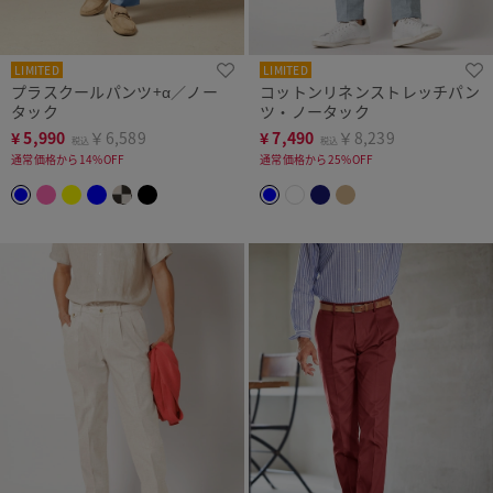
LIMITED
LIMITED
プラスクールパンツ+α／ノー
コットンリネンストレッチパン
タック
ツ・ノータック
¥
5,990
￥6,589
¥
7,490
￥8,239
税込
税込
通常価格から14%OFF
通常価格から25%OFF