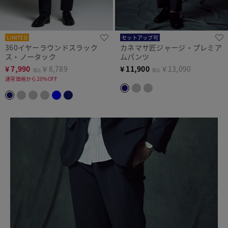
LIMITED
セットアップ可
360イヤーラウンドスラック
カネマサ匠ジャージ・プレミア
ス・ノータック
ムパンツ
¥
7,990
￥8,789
¥
11,900
￥13,090
税込
税込
通常価格から20%OFF