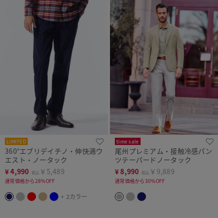
LIMITED
time sale
360°エブリデイチノ・伸快適ウ
尾州プレミアム・接触冷感パン
エスト・ノータック
ツテーパードノータック
¥
4,990
￥5,489
¥
8,990
￥9,889
税込
税込
通常価格から28%OFF
通常価格から30%OFF
+ 2カラー