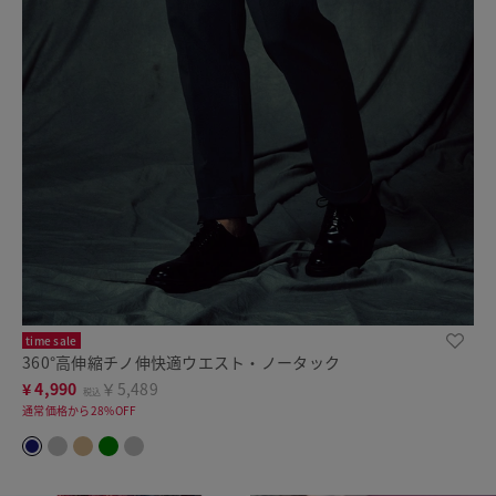
time sale
360°高伸縮チノ伸快適ウエスト・ノータック
¥
4,990
￥5,489
税込
通常価格から28%OFF