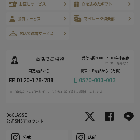
お直しサービス
心を込めたギフト
会員サービス
マイレージ倶楽部
お店で試着サービス
電話でご相談
受付時間 9:00～21:00 年中無休
※年末年始等除く
固定電話から
携帯・IP電話から（有料）
0120-178-788
0570-003-003
※ご申告をいただければ、こちらから折り返しお電話いたします
DoCLASSE
公式SNSアカウント
公式
店舗