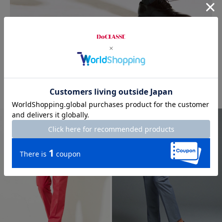
接触冷感
LIMITED
美脚シルエット
Doアイステックスパンツ・ワンタック
¥
5,990
￥6,589
税込
通常価格から33%OFF
+ 6カラー