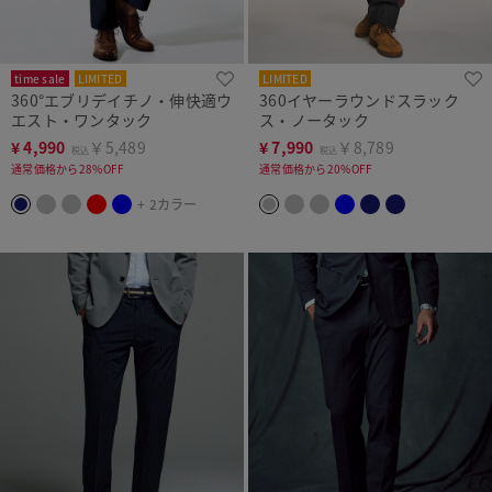
time sale
LIMITED
LIMITED
360°エブリデイチノ・伸快適ウ
360イヤーラウンドスラック
エスト・ワンタック
ス・ノータック
¥
4,990
￥5,489
¥
7,990
￥8,789
税込
税込
通常価格から28%OFF
通常価格から20%OFF
+ 2カラー