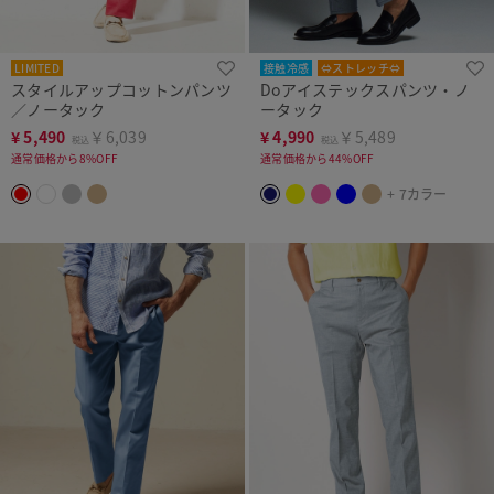
LIMITED
接触冷感
⇔ストレッチ⇔
スタイルアップコットンパンツ
Doアイステックスパンツ・ノ
美脚シルエット
／ノータック
ータック
¥
5,490
￥6,039
¥
4,990
￥5,489
税込
税込
通常価格から8%OFF
通常価格から44%OFF
+ 7カラー