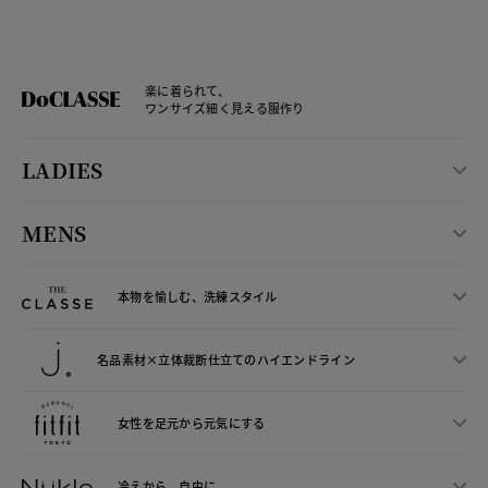
楽に着られて、
ワンサイズ細く見える服作り
LADIES
MENS
本物を愉しむ、洗練スタイル
名品素材×立体裁断仕立ての
ハイエンドライン
女性を足元から
元気にする
冷えから、
自由に。