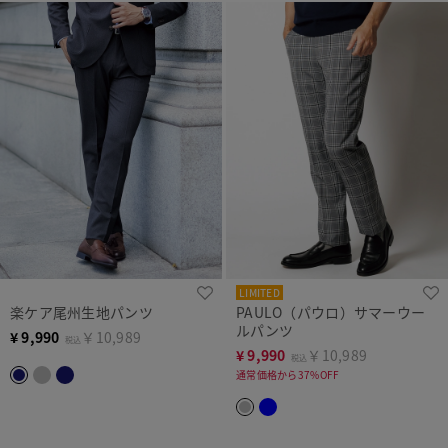
LIMITED
楽ケア尾州生地パンツ
PAULO（パウロ）サマーウー
ルパンツ
¥
9,990
￥10,989
税込
¥
9,990
￥10,989
税込
通常価格から37%OFF