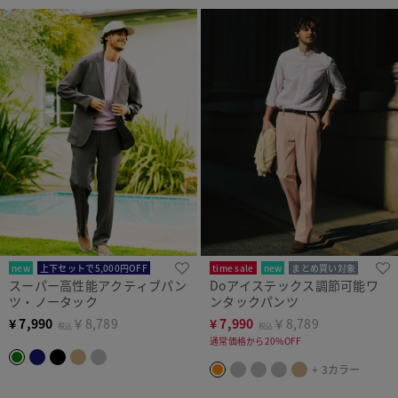
new
上下セットで5,000円OFF
time sale
new
まとめ買い対象
スーパー高性能アクティブパン
Doアイステックス調節可能ワ
ツ・ノータック
ンタックパンツ
¥
7,990
￥8,789
¥
7,990
￥8,789
税込
税込
通常価格から20%OFF
+ 3カラー