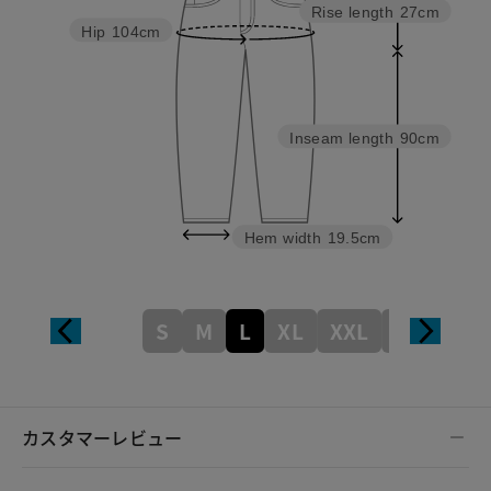
Rise length
27cm
Hip
104cm
Inseam length
90cm
Hem width
19.5cm
S
M
L
XL
XXL
XXXL
カスタマーレビュー