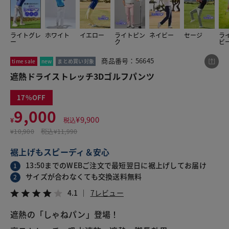
ライトグレ
ホワイト
イエロー
ライトピン
ネイビー
セージ
ラ
この商品をシェアする
ー
ク
ビ
商品番号：56645
time sale
new
まとめ買い対象
遮熱ドライストレッチ3Dゴルフパンツ
遮熱ドライストレッチ3Dゴルフパンツ
¥9,000
税込¥9,900
4.1
7レビュー
17
9,000
¥
9,900
¥
税込
¥
10,900
税込
¥11,990
裾上げもスピーディ＆安心
LINE
X
メール
13:50までのWEBご注文で最短翌日に裾上げしてお届け
1
サイズが合わなくても交換送料無料
2
4.1
7レビュー
遮熱の「しゃねパン」登場！