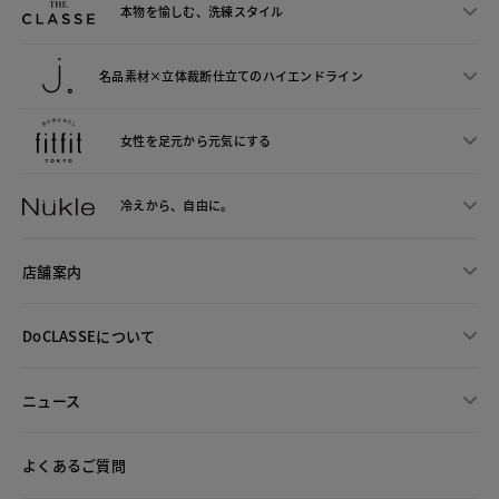
本物を愉しむ、洗練スタイル
名品素材×立体裁断仕立ての
ハイエンドライン
女性を足元から
元気にする
冷えから、
自由に。
店舗案内
DoCLASSEについて
ニュース
よくあるご質問