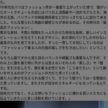
た。
70年代のパリはファッション界が一番盛り上がっていた頃で、僕がい
たオートクチュールの店にはパリの上流階級や一流のモデルたち、海
外の王族、ハリウッドの映画関係者などがひっきりなしに訪れて来ま
した。そんな限られた階級の顧客たちが求めるのは、その時代の『最
高のファッション』。
贅沢な素材、手間と時間をたっぷりかけた特別な技術、新しいインス
ピレーションを与えてくれるデザイン。あの頃のパリでしか叶わない
最高のものを見てきましたが、ずっと一貫して大切にしているのは
『ファッションで着る人の内面の美しさを引き出したい』ということ
です。
もちろん服ですから見た目のバランスや綺麗さも重要なんですが、そ
れ以上に服を着た時に外からは見えないその人の『美しさ』や『魅
力』を引き出したり、服を着る女性たちの『こうありたい』という願
いを叶えるのがファッションの力だと思っています。
着た人に幸せを与えられる服づくり、そういう服づくりは一生勉強だ
と思っていますし、またそれが自分のエネルギーにもなっているんで
すね。
技術だけでなく、そんな想いもファッションに関わる若い人たちにも
伝えていきたいと思い活動を続けています。」