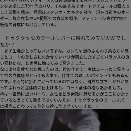
ンを追求した70年代のパリ、その最先端でオートクチュールの職人と
して研鑽を積み、帰国後スタジオ・カキタを設立。現在は顧客のオー
ダー、舞台衣装やCM撮影での衣装の製作、ファッション専門学校で
後進の育成にも尽力している。
―ドゥクラッセのウールリバーに触れてみていかがでし
たか？
「まず生地がとってもいいですね。カシミヤ混のふんわり柔らかい感
じとコートの美しさに欠かせないハリが両立したすごくバランスの良
い素材だな、と実際に触ってみて驚きました。
なにより素敵だなと思ったのは、衿の仕立て。実はコートの上質さっ
て衿の立体感がとっても大事で、仕立ての難しいポイントでもあるん
です。平面的に折れ曲がっているのではなく、自然な立ち上がりがあ
ってふわっと立体的に仕上げると、コート全体の格もあがるもの。
衿は一番顔に近いパーツ、女性をどう素敵に魅せるかがここにかかっ
ていると言っても過言ではないんです。ドゥクラッセのウールリバー
は相当こだわって立体的な衿に仕上げていますね。」