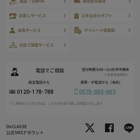
返品・交換OK
最短翌日配送
お直しサービス
心を込めたギフト
会員サービス
マイレージ倶楽部
お店で試着サービス
電話でご相談
受付時間 9:00～21:00 年中無休
※年末年始等除く
固定電話から
携帯・IP電話から（有料）
0120-178-788
0570-003-003
※ご申告をいただければ、こちらから折り返しお電話いたします
DoCLASSE
公式SNSアカウント