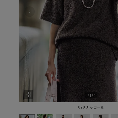
1
|
17
070 チャコール