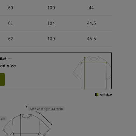
60
100
44
61
104
44.5
62
109
45.5
ed size
Sleeve length
44.5cm
2cm