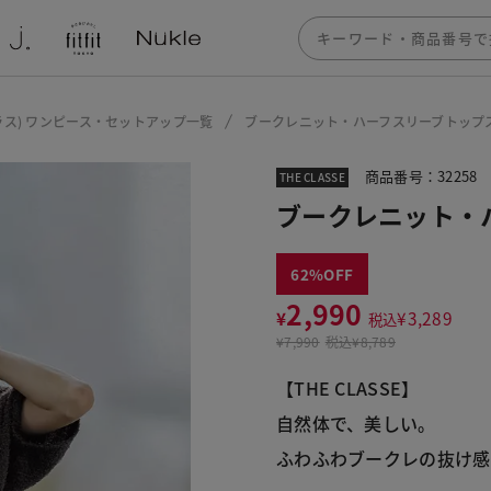
ザクラス) ワンピース・セットアップ一覧
ブークレニット・ハーフスリーブトップ
商品番号：32258
THE CLASSE
ブークレニット・
62
2,990
¥
¥
3,289
税込
¥
7,990
税込
¥8,789
【THE CLASSE】
自然体で、美しい。
ふわふわブークレの抜け感