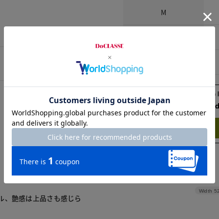
M
L
XL
Check the recommend
Try this item on
Width
5
ル、艶感は上品さも感じら