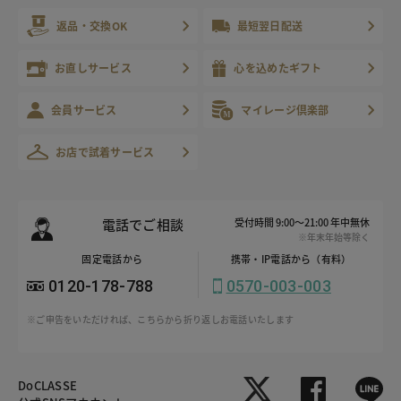
返品・交換OK
最短翌日配送
お直しサービス
心を込めたギフト
会員サービス
マイレージ倶楽部
お店で試着サービス
電話でご相談
受付時間 9:00～21:00 年中無休
※年末年始等除く
固定電話から
携帯・IP電話から（有料）
0120-178-788
0570-003-003
※ご申告をいただければ、こちらから折り返しお電話いたします
DoCLASSE