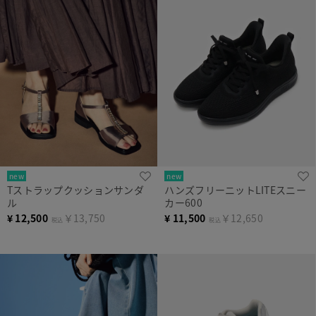
new
new
Tストラップクッションサンダ
ハンズフリーニットLITEスニー
ル
カー600
¥
12,500
￥13,750
¥
11,500
￥12,650
税込
税込