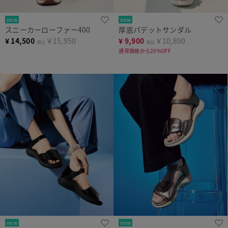
new
new
スニーカーローファー400
厚底パデットサンダル
¥
14,500
￥15,950
¥
9,900
￥10,890
税込
税込
通常価格から20%OFF
new
new