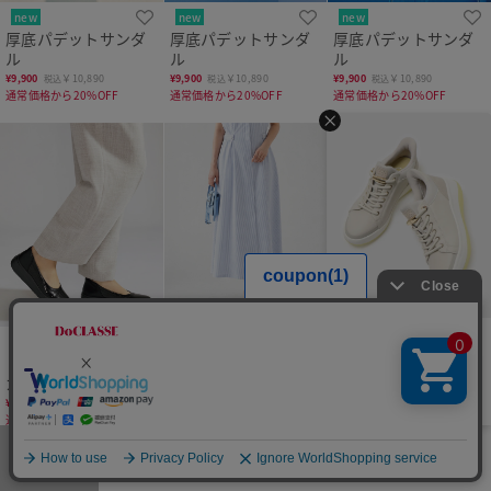
new
new
new
厚底パデットサンダ
厚底パデットサンダ
厚底パデットサンダ
ル
ル
ル
¥
9,900
￥10,890
¥
9,900
￥10,890
¥
9,900
￥10,890
税込
税込
税込
通常価格から20%OFF
通常価格から20%OFF
通常価格から20%OFF
HIT ITEM
new
撥水ハンズフリースニーカ
レザーバレエスニー
レザーバレエスニー
キラキラチュールロ
ー651
カーLITE601
カーLITE601
ーファーfs
￥14,850
新色登場！！
¥
8,900
￥9,790
¥
8,900
￥9,790
¥
10,500
￥11,550
税込
税込
税込
通常価格から28%OFF
通常価格から28%OFF
通常価格から16%OFF
メニュー
お気に入り
マイページ
店舗検索
カート