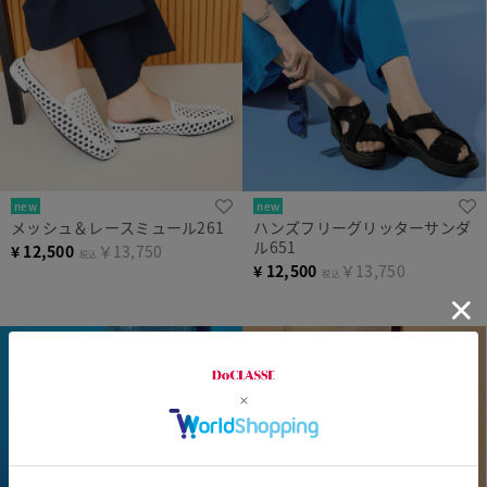
new
new
メッシュ＆レースミュール261
ハンズフリーグリッターサンダ
ル651
¥
12,500
￥13,750
税込
¥
12,500
￥13,750
税込