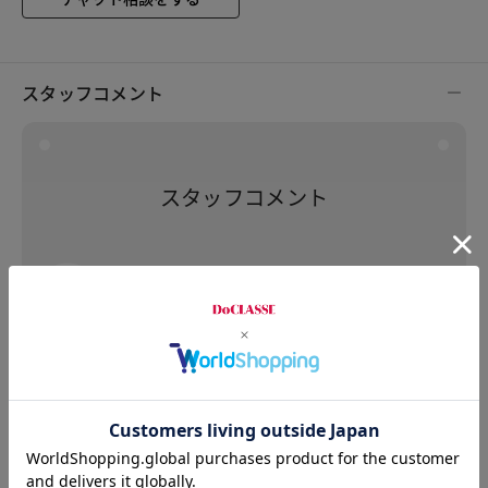
スタッフコメント
スタッフコメント
店舗スタッフS
身長：150cm
普段のサイズ：22.5㎝ 着用感 :ちょうどよい
約9（8.5）cmもあるとは思えない！調整ベルトの
穴も5つあるので、しっかり自分の足に合わせて履
きやすく、着脱もバックベルトのみなので、ラク
です。甲高な方こそ是非足がより綺麗に見えるの