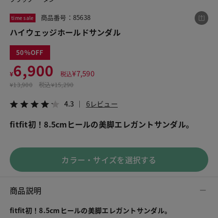
商品番号：85638
time sale
ハイウェッジホールドサンダル
この商品をシェアする
50
ハイウェッジホールドサンダル
6,900
¥
7,590
¥
税込
¥6,900
税込¥7,590
¥
13,900
税込
¥15,290
4.3
6レビュー
4.3
6レビュー
fitfit初！8.5cmヒールの美脚エレガントサンダル。
LINE
X
メール
カラー・サイズを選択する
商品説明
fitfit初！8.5cmヒールの美脚エレガントサンダル。