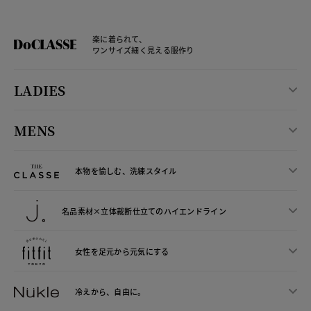
楽に着られて、
ワンサイズ細く見える服作り
LADIES
MENS
本物を愉しむ、洗練スタイル
名品素材×立体裁断仕立ての
ハイエンドライン
女性を足元から
元気にする
冷えから、
自由に。