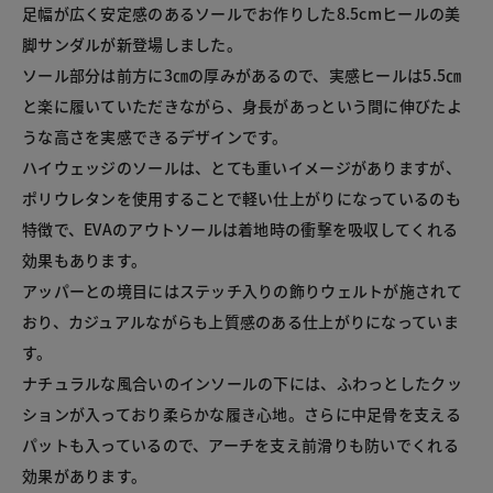
足幅が広く安定感のあるソールでお作りした8.5cmヒールの美
脚サンダルが新登場しました。

ソール部分は前方に3㎝の厚みがあるので、実感ヒールは5.5㎝
と楽に履いていただきながら、身長があっという間に伸びたよ
うな高さを実感できるデザインです。

ハイウェッジのソールは、とても重いイメージがありますが、
ポリウレタンを使用することで軽い仕上がりになっているのも
特徴で、EVAのアウトソールは着地時の衝撃を吸収してくれる
効果もあります。

アッパーとの境目にはステッチ入りの飾りウェルトが施されて
おり、カジュアルながらも上質感のある仕上がりになっていま
す。

ナチュラルな風合いのインソールの下には、ふわっとしたクッ
ションが入っており柔らかな履き心地。さらに中足骨を支える
パットも入っているので、アーチを支え前滑りも防いでくれる
効果があります。
